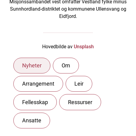
Misjonssambandet vest omfatter Vestland fylke minus
Sunnhordland-distriktet og kommunene Ullensvang og
Eidfjord.
Hovedbilde av
Unsplash
Nyheter
Om
Arrangement
Leir
Fellesskap
Ressurser
Ansatte