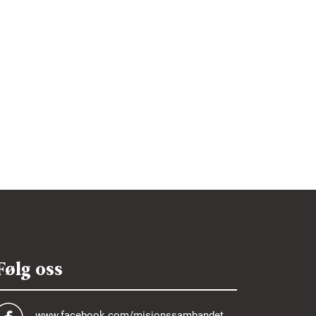
Følg oss
www.facebook.com/misjonssambandet