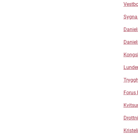
Vestbo
Sygna 
Daniel
Daniel
Kongs
Lunden
Tryggh
Forus 
Kvitsu
Drottn
Kriste