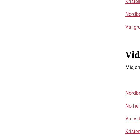
Kriste
Nordb
Val gr
Vid
Misjon
Nordbo
Norhei
Val vi
Kriste