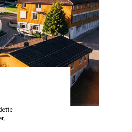
dette
r,