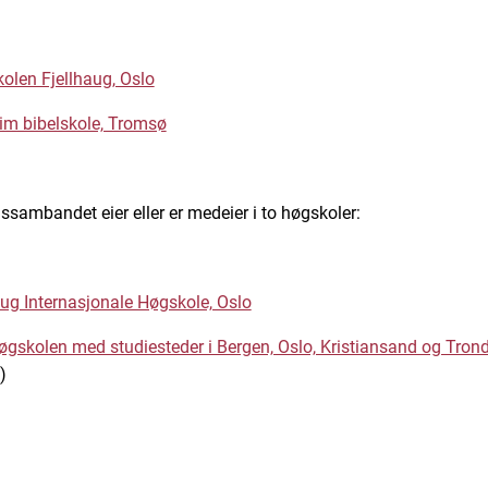
kolen Fjellhaug, Oslo
eim bibelskole, Tromsø
ssambandet eier eller er medeier i to høgskoler:
aug Internasjonale Høgskole, Oslo
gskolen med studiesteder i Bergen, Oslo, Kristiansand og Tron
)