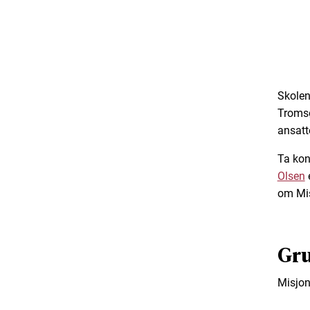
Skolene
Tromsø
ansatt
Ta ko
Olsen
e
om Mis
Gr
Misjon