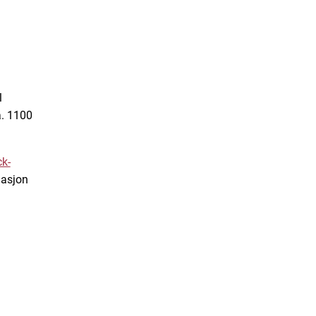
l
a. 1100
ck-
masjon