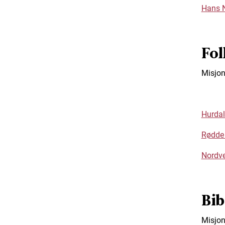
Hans N
Fol
Misjon
Hurdal
Rødde 
Nordve
Bib
Misjon