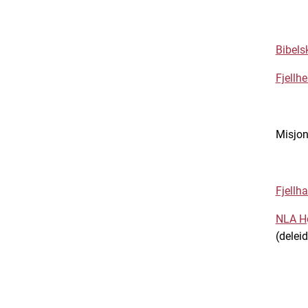
Bibels
Fjellh
Misjon
Fjellh
NLA Hø
(deleid