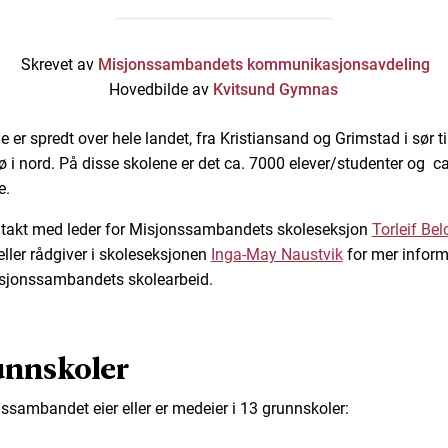
Skrevet av
Misjonssambandets kommunikasjonsavdeling
Hovedbilde av
Kvitsund Gymnas
 er spredt over hele landet, fra Kristiansand og Grimstad i sør ti
 i nord. På disse skolene er det ca. 7000 elever/studenter og c
e.
ntakt med
leder for Misjonssambandets skoleseksjon
Torleif Bel
ller rådgiver i skoleseksjonen
Inga-May Naustvik
for mer infor
jonssambandets skolearbeid.
unnskoler
ssambandet eier eller er medeier i 13 grunnskoler: