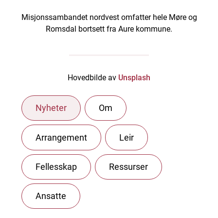
Misjonssambandet nordvest omfatter hele Møre og
Romsdal bortsett fra Aure kommune.
Hovedbilde av
Unsplash
Nyheter
Om
Arrangement
Leir
Fellesskap
Ressurser
Ansatte