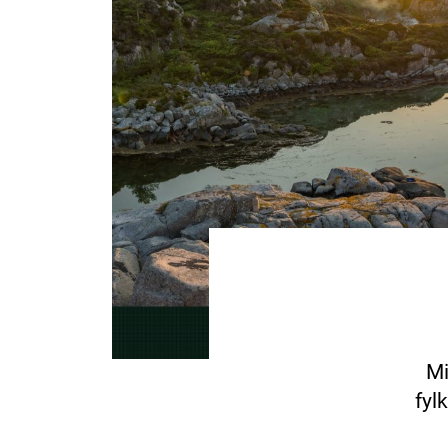
Mi
fyl