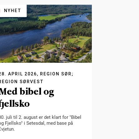
NYHET
28. APRIL 2026, REGION SØR;
REGION SØRVEST
Med bibel og
fjellsko
30. juli til 2. august er det klart for "Bibel
og Fjellsko" i Setesdal, med base på
Evjetun.