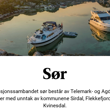
Sør
sjonssambandet sør består av Telemark- og Ag
ker med unntak av kommunene Sirdal, Flekkefjor
Kvinesdal.