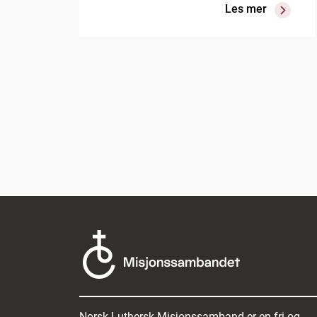
Les mer
Norsk Luthersk Misjonssamband er en fri og