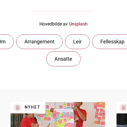
Hovedbilde av
Unsplash
Om
Arrangement
Leir
Fellesskap
Ansatte
NYHET