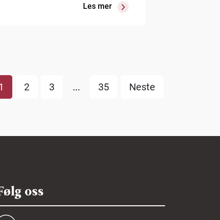
Les mer
1
2
3
...
35
Neste
Følg oss