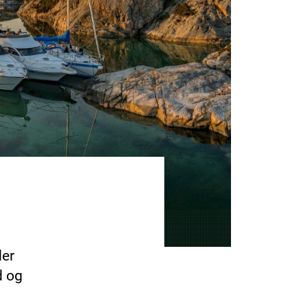
der
d og