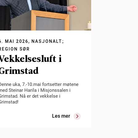
6. MAI 2026, NASJONALT;
REGION SØR
Vekkelsesluft i
Grimstad
Denne uka, 7.-10.mai fortsetter møtene
med Steinar Harila i Misjonssalen i
Grimstad. Nå er det vekkelse i
Grimstad!
Les mer