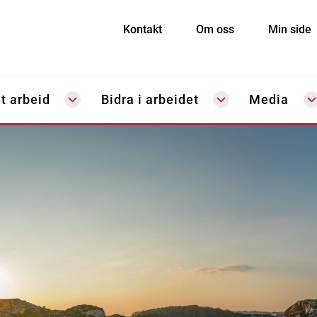
Kontakt
Om oss
Min side
t arbeid
Bidra i arbeidet
Media