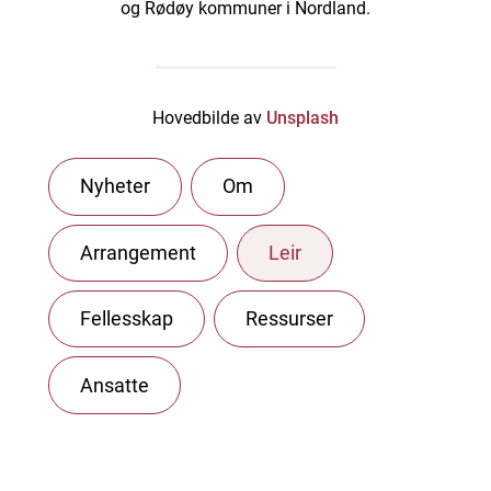
og Rødøy kommuner i Nordland.
Hovedbilde av
Unsplash
Nyheter
Om
Arrangement
Leir
Fellesskap
Ressurser
Ansatte