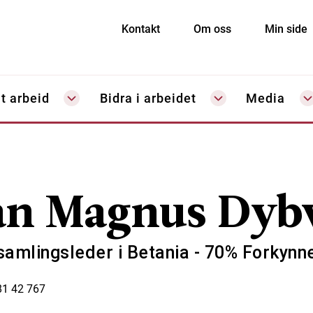
Kontakt
Om oss
Min side
t arbeid
Bidra i arbeidet
Media
an Magnus Dyb
samlingsleder i Betania - 70% Forkynne
81 42 767