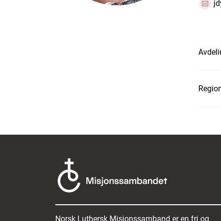
j
Avdeli
Region
Norsk Luthersk Misjonssamband er en fri og