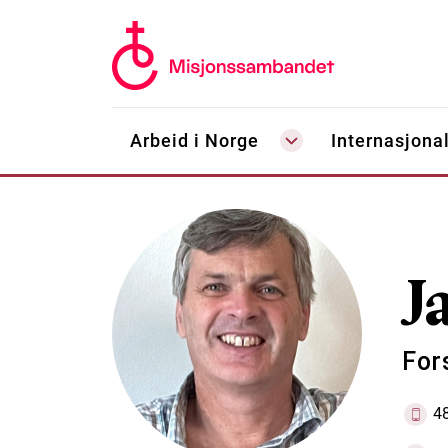
Arbeid i Norge
Internasjonal
J
For
4