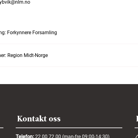
dybvik@nlm.no
ng:
Forkynnere
Forsamling
er:
Region Midt-Norge
Kontakt oss
Telefon:
22 00 72 00 (man-fre 09:00-14:30)