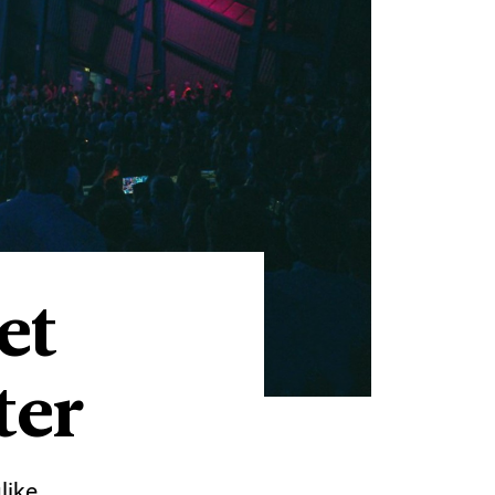
et
ter
like