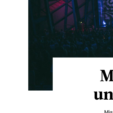
M
un
Mis