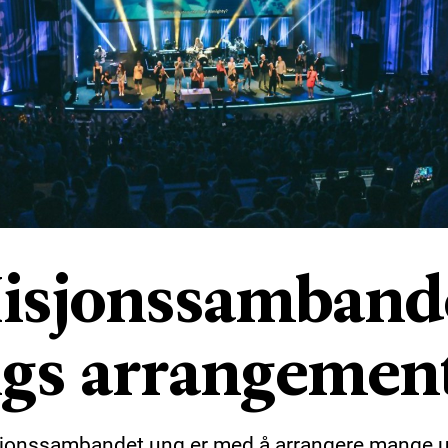
isjonssamband
gs arrangemen
jonssambandet ung er med å arrangere mange u