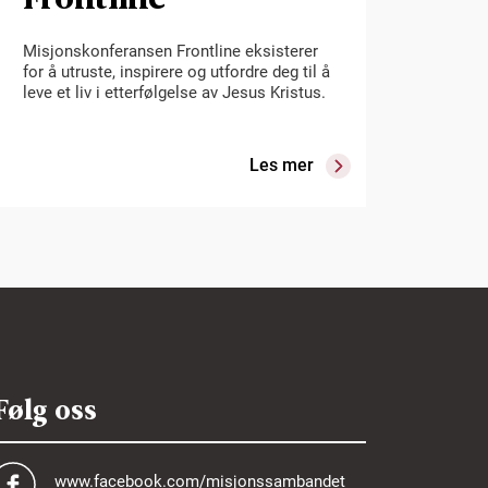
Misjonskonferansen Frontline eksisterer
for å utruste, inspirere og utfordre deg til å
leve et liv i etterfølgelse av Jesus Kristus.
Les mer
Følg oss
www.facebook.com/misjonssambandet