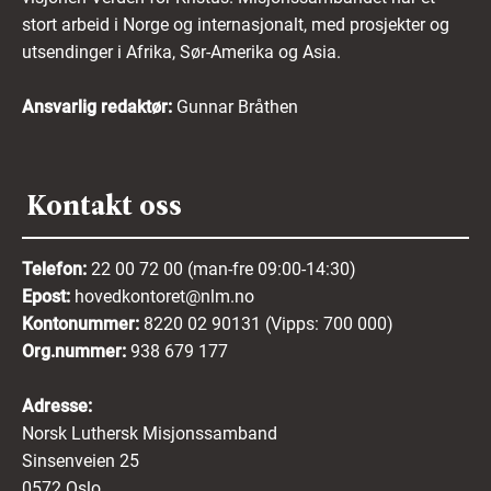
avtalt med et nytt samtykke.
stort arbeid i Norge og internasjonalt, med prosjekter og
utsendinger i Afrika, Sør-Amerika og Asia.
Du kan be om innsyn i de personopplysninger
Norsk Luthersk Misjonssamband har om deg. Du
kan også be om at vi retter ukorrekte opplysninger
Ansvarlig redaktør:
Gunnar Bråthen
eller sletter informasjon om deg. Du har når som
helst mulighet til å trekke tilbake samtykket til at
vi behandler personopplysningene dine i en
rekrutteringsprosess. Dette kan gjøres ved å
Kontakt oss
kontakte oss på e-post
. Vi kommer da til å fjerne
søknaden og slette personopplysningene som er
forbundet med søknaden fra
rekrutteringssystemet.
Telefon:
22 00 72 00 (man-fre 09:00-14:30)
Epost:
hovedkontoret@nlm.no
Kontonummer:
8220 02 90131 (Vipps: 700 000)
Ved å sende inn din søknad:
Org.nummer:
938 679 177
Erklærer du at du har lest, forstått og
Adresse:
akseptert retningslinjene ovenfor.
Norsk Luthersk Misjonssamband
Erklærer du at opplysningene i søknaden
Sinsenveien 25
din er fullstendige og riktige.
0572 Oslo