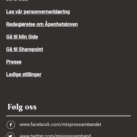
Samtykker du til behandling og
Les vår personvernerklæring
ivaretakelse av de innsendte
Redegjørelse om Åpenhetsloven
opplysningene.
Gå til Min Side
Mer informasjon om hvordan vi behandler dine
personopplysninger finner du i
vår
Gå til Sharepoint
personvernerklæring her
.
Presse
Ledige stillinger
Følg oss
www.facebook.com/misjonssambandet
www.twitter.com/misjonssamband