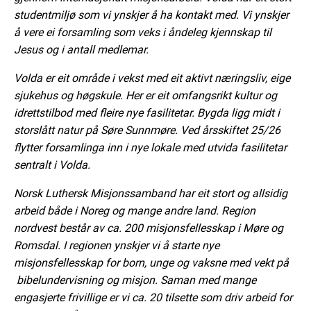
studentmiljø som vi ynskjer å ha kontakt med. Vi ynskjer
å vere ei forsamling som veks i åndeleg kjennskap til
Jesus og i antall medlemar.
Volda er eit område i vekst med eit aktivt næringsliv, eige
sjukehus og høgskule. Her er eit omfangsrikt kultur og
idrettstilbod med fleire nye fasilitetar. Bygda ligg midt i
storslått natur på Søre Sunnmøre. Ved årsskiftet 25/26
flytter forsamlinga inn i nye lokale med utvida fasilitetar
sentralt i Volda.
Norsk Luthersk Misjonssamband har eit stort og allsidig
arbeid både i Noreg og mange andre land. Region
nordvest består av ca. 200 misjonsfellesskap i Møre og
Romsdal. I regionen ynskjer vi å starte nye
misjonsfellesskap for born, unge og vaksne med vekt på
bibelundervisning og misjon. Saman med mange
engasjerte frivillige er vi ca. 20 tilsette som driv arbeid for