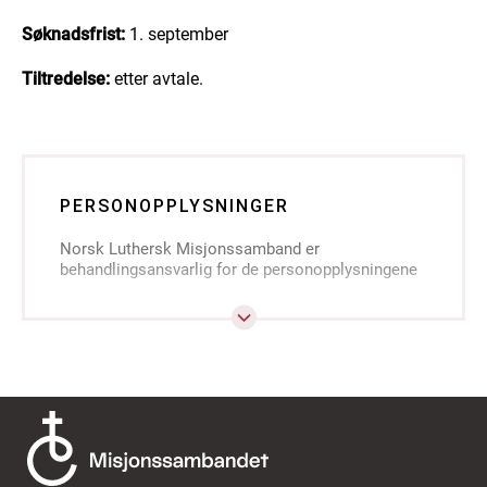
Søknadsfrist:
1. september
Tiltredelse:
etter avtale.
PERSONOPPLYSNINGER
Norsk Luthersk Misjonssamband er
behandlingsansvarlig for de personopplysningene
du sender inn i søknaden din, jf.
personvernforordningen artikkel 4.
Når du søker på en stilling, samtykker du til at vi
registrerer og samler inn de personlige
opplysningene du gir oss i søknaden din i
rekrutteringsprosessen, jf. personvernforordningen
artikkel 6. Hvis du oppgir personopplysninger som
sier noe om din religion, avgir du med dette et
spesifikt samtykke til at vi kan behandle dine