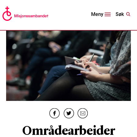
Søk
Meny
Områdearbeider