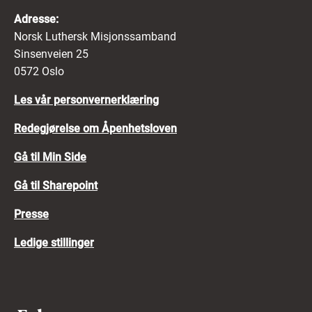
Erklærer du at du har lest, forstått og
Adresse:
akseptert retningslinjene ovenfor.
Norsk Luthersk Misjonssamband
Erklærer du at opplysningene i søknaden
Sinsenveien 25
din er fullstendige og riktige.
0572 Oslo
Samtykker du til behandling og
Les vår personvernerklæring
ivaretakelse av de innsendte
Redegjørelse om Åpenhetsloven
opplysningene.
Gå til Min Side
Mer informasjon om hvordan vi behandler dine
personopplysninger finner du i
vår
Gå til Sharepoint
personvernerklæring her
.
Presse
Ledige stillinger