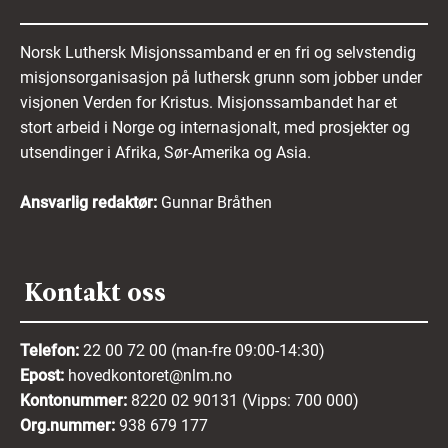
særlige kategorier av personopplysninger, jf.
personvernforordningen artikkel 9.
Norsk Luthersk Misjonssamband er en fri og selvstendig
Vi beholder dine personopplysninger til
misjonsorganisasjon på luthersk grunn som jobber under
rekrutteringsprosessen er avsluttet, for deretter å
slette all informasjon om deg om ikke annet er
visjonen Verden for Kristus. Misjonssambandet har et
avtalt med et nytt samtykke.
stort arbeid i Norge og internasjonalt, med prosjekter og
utsendinger i Afrika, Sør-Amerika og Asia.
Du kan be om innsyn i de personopplysninger
Norsk Luthersk Misjonssamband har om deg. Du
kan også be om at vi retter ukorrekte opplysninger
Ansvarlig redaktør:
Gunnar Bråthen
eller sletter informasjon om deg. Du har når som
helst mulighet til å trekke tilbake samtykket til at
vi behandler personopplysningene dine i en
rekrutteringsprosess. Dette kan gjøres ved å
Kontakt oss
kontakte oss på e-post
. Vi kommer da til å fjerne
søknaden og slette personopplysningene som er
forbundet med søknaden fra
rekrutteringssystemet.
Telefon:
22 00 72 00 (man-fre 09:00-14:30)
Epost:
hovedkontoret@nlm.no
Kontonummer:
8220 02 90131 (Vipps: 700 000)
Ved å sende inn din søknad:
Org.nummer:
938 679 177