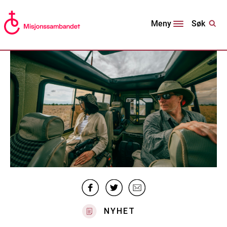
Søk
Meny
NYHET