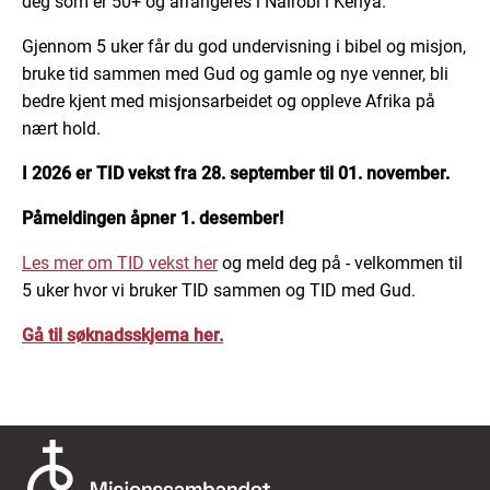
deg som er 50+ og arrangeres i Nairobi i Kenya.
Gjennom 5 uker får du god undervisning i bibel og misjon,
bruke tid sammen med Gud og gamle og nye venner, bli
bedre kjent med misjonsarbeidet og oppleve Afrika på
nært hold.
I 2026 er TID vekst fra 28. september til 01. november.
Påmeldingen åpner 1. desember!
Les mer om TID vekst her
og meld deg på - velkommen til
5 uker hvor vi bruker TID sammen og TID med Gud.
Gå til søknadsskjema her.