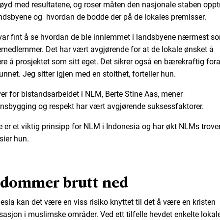
nøyd med resultatene, og roser måten den nasjonale staben oppt
andsbyene og hvordan de bodde der på de lokales premisser.
var fint å se hvordan de ble innlemmet i landsbyene nærmest s
emedlemmer. Det har vært avgjørende for at de lokale ønsket å
re å prosjektet som sitt eget. Det sikrer også en bærekraftig for
nnet. Jeg sitter igjen med en stolthet, forteller hun.
er for bistandsarbeidet i NLM, Berte Stine Aas, mener
onsbygging og respekt har vært avgjørende suksessfaktorer.
e er et viktig prinsipp for NLM i Indonesia og har økt NLMs trove
 sier hun.
rdommer brutt ned
esia kan det være en viss risiko knyttet til det å være en kristen
sasjon i muslimske områder. Ved ett tilfelle hevdet enkelte lokal