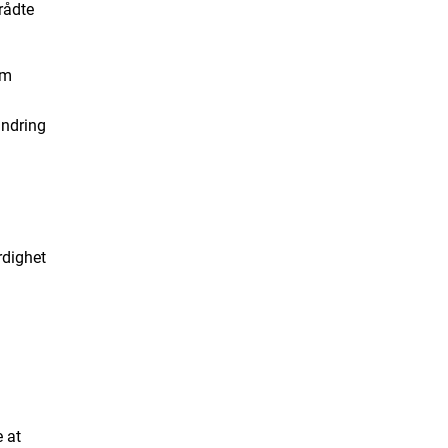
rådte
om
andring
rdighet
e at