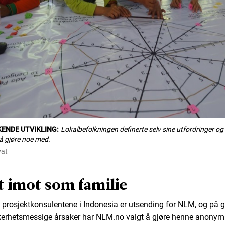
ENDE UTVIKLING:
Lokalbefolkningen definerte selv sine utfordringer o
å gjøre noe med.
vat
t imot som familie
prosjektkonsulentene i Indonesia er utsending for NLM, og på 
kerhetsmessige årsaker har NLM.no valgt å gjøre henne anonym