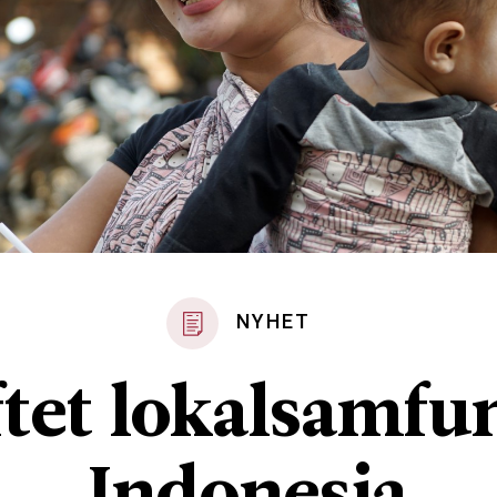
NYHET
tet lokalsamfu
Indonesia