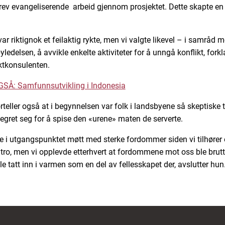
ev evangeliserende arbeid gjennom prosjektet. Dette skapte en 
ar riktignok et feilaktig rykte, men vi valgte likevel – i samråd 
ledelsen, å avvikle enkelte aktiviteter for å unngå konflikt, forkl
ktkonsulenten.
SÅ: Samfunnsutvikling i Indonesia
rteller også at i begynnelsen var folk i landsbyene så skeptiske 
vegret seg for å spise den «urene» maten de serverte.
le i utgangspunktet møtt med sterke fordommer siden vi tilhører
tro, men vi opplevde etterhvert at fordommene mot oss ble brut
le tatt inn i varmen som en del av fellesskapet der, avslutter hun