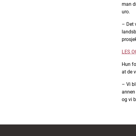
man dr
uro.
– Det v
landsby
prosje
LES OG
Hun fo
at de 
– Vi b
annen 
og vi b