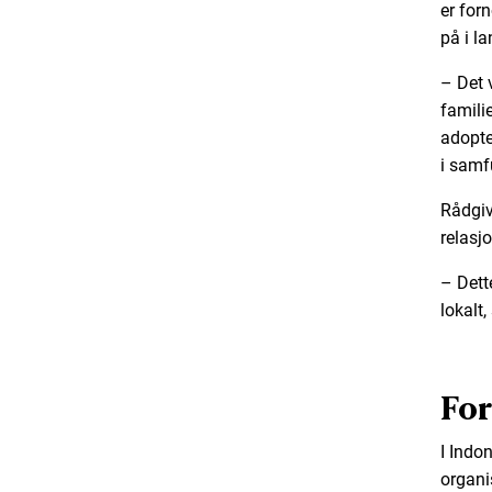
er for
på i l
– Det 
famili
adopte
i samfu
Rådgiv
relasj
– Dett
lokalt,
Fo
I Indon
organi