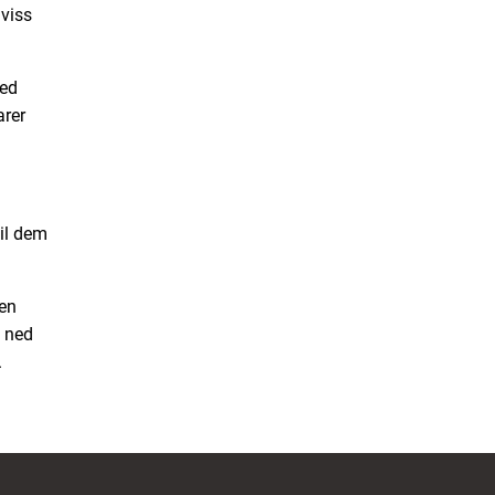
viss
med
arer
til dem
 en
t ned
.