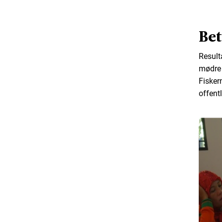
Bet
Resulta
mødre 
Fisker
offent