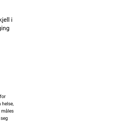
ell i
ging
for
 helse,
å måles
 seg