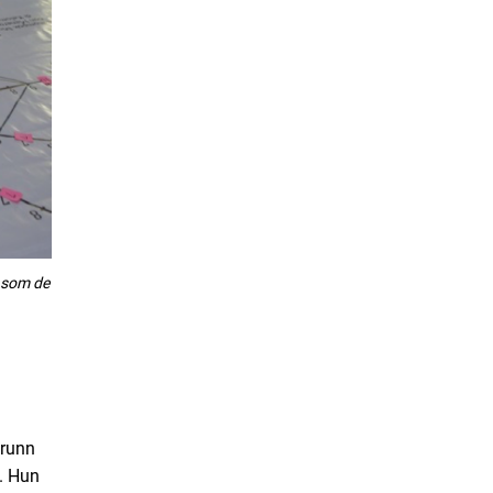
g som de
grunn
. Hun