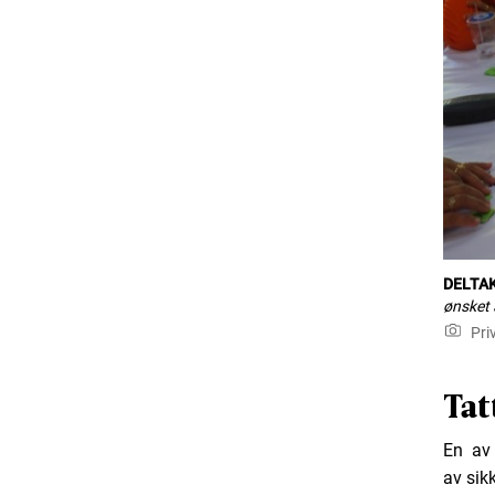
DELTAK
ønsket 
Pri
Tat
En av 
av sik