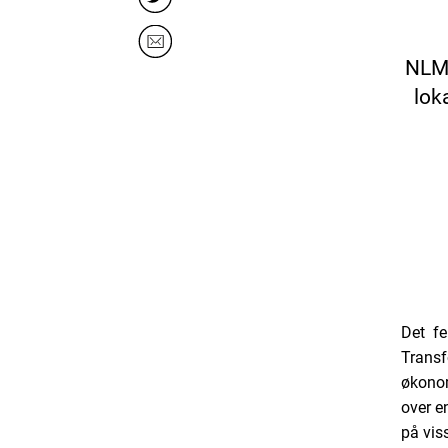
NLMs
lok
Det fe
Transfo
økonom
over e
på vis