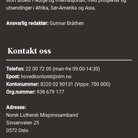
stort arbeid i Norge og internasjonalt, med prosjekter og
utsendinger i Afrika, Sør-Amerika og Asia.
Ansvarlig redaktør:
Gunnar Bråthen
Kontakt oss
Telefon:
22 00 72 00 (man-fre 09:00-14:30)
Epost:
hovedkontoret@nlm.no
Kontonummer:
8220 02 90131 (Vipps: 700 000)
Org.nummer:
938 679 177
Adresse:
Norsk Luthersk Misjonssamband
Sinsenveien 25
0572 Oslo