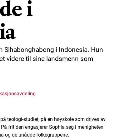
de i
ia
en Sihabonghabong i Indonesia. Hun
iet videre til sine landsmenn som
asjonsavdeling
 på teologi-studiet, på en høyskole som drives av
 På fritiden engasjerer Sophia seg i menigheten
rna og de unådde folkegruppene.