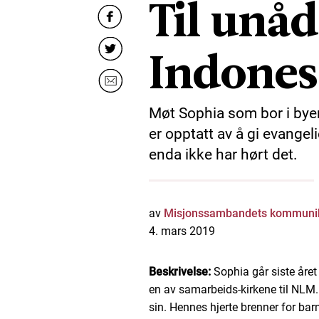
Til unåd
Indones
Møt Sophia som bor i by
er opptatt av å gi evangel
enda ikke har hørt det.
av
Misjonssambandets kommunik
4. mars 2019
Beskrivelse:
Sophia går siste året
en av samarbeids-kirkene til NLM.
sin. Hennes hjerte brenner for ba