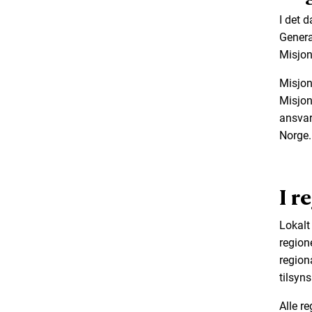
I det 
Genera
Misjon
Misjon
Misjon
ansvar
Norge.
I r
Lokalt
region
region
tilsyn
Alle r