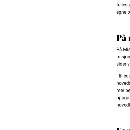
felles
egne bu
På 
På Mis
misjon
sider v
I till
hoveds
mer be
oppgav
hovedk