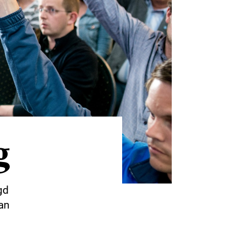
g
gd
dan