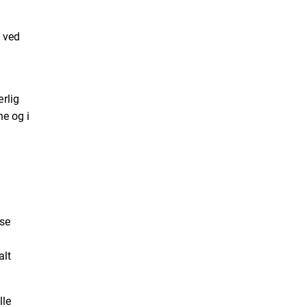
g ved
rlig
ne og i
sse
alt
lle