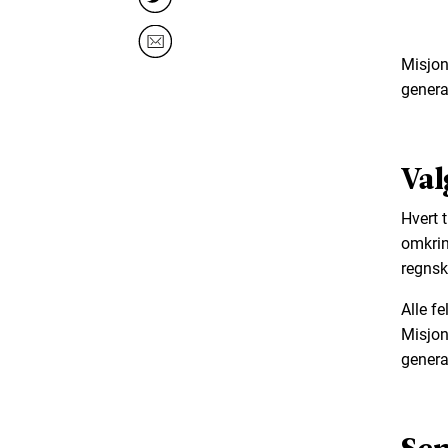
Misjon
genera
Val
Hvert 
omkrin
regnsk
Alle f
Misjon
genera
Sen