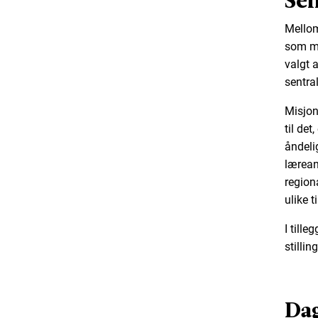
Mellom
som mø
valgt 
sentral
Misjon
til de
åndeli
lærean
regiona
ulike 
I till
stillin
Dag