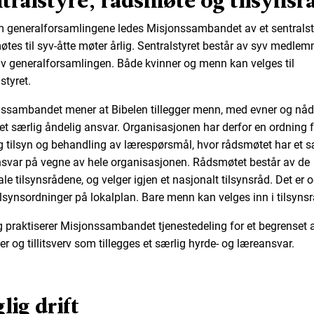
 generalforsamlingene ledes Misjonssambandet av et sentralst
tes til syv-åtte møter årlig. Sentralstyret består av syv medle
av generalforsamlingen. Både kvinner og menn kan velges til
styret.
ssambandet mener at Bibelen tillegger menn, med evner og nå
t, et særlig åndelig ansvar. Organisasjonen har derfor en ordning 
g tilsyn og behandling av lærespørsmål, hvor rådsmøtet har et s
svar på vegne av hele organisasjonen. Rådsmøtet består av de
le tilsynsrådene, og velger igjen et nasjonalt tilsynsråd. Det er 
tilsynsordninger på lokalplan. Bare menn kan velges inn i tilsyns
egg praktiserer Misjonssambandet tjenestedeling for et begrenset a
ger og tillitsverv som tillegges et særlig hyrde- og læreansvar.
lig drift