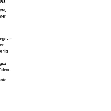
yre,
mmer
degaver
for
ærlig
også
rådene.
ntall