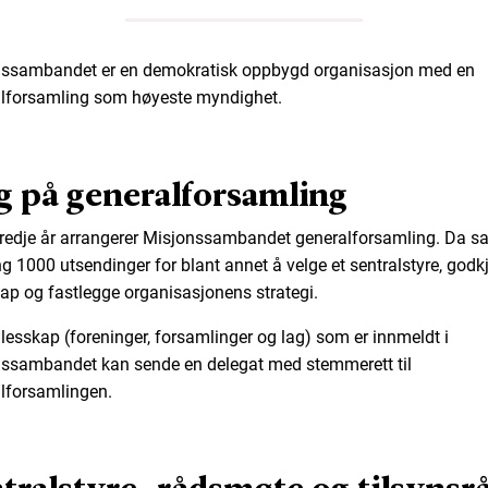
ssambandet er en demokratisk oppbygd organisasjon med en
lforsamling som høyeste myndighet.
g på generalforsamling
tredje år arrangerer Misjonssambandet generalforsamling. Da s
g 1000 utsendinger for blant annet å velge et sentralstyre, godk
ap og fastlegge organisasjonens strategi.
ellesskap (foreninger, forsamlinger og lag) som er innmeldt i
ssambandet kan sende en delegat med stemmerett til
lforsamlingen.
tralstyre, rådsmøte og tilsynsr