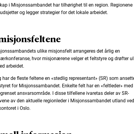
skap i Misjonssambandet har tilhørighet til en region. Regionene
dsjetter og legger strategier for det lokale arbeidet.
misjonsfeltene
jonssambandets ulike misjonsfelt arrangeres det årlig en
ærkonferanse, hvor misjonærene velger et feltstyre og drøfter ul
ed arbeidet.
egg har de fleste feltene en «stedlig representant» (SR) som ansett
tyret for Misjonssambandet. Enkelte felt har en «feltleder» med
grenset ansvarsområde. I disse tilfellene ivaretas deler av SR-
ene av den aktuelle regionleder i Misjonssambandet utland ve
ontoret i Oslo.