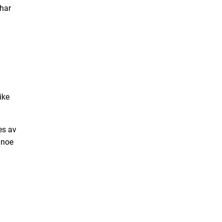
 har
ike
es av
 noe
d