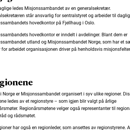
daglige ledes Misjonssambandet av en generalsekretær.
lsekretæren står ansvarlig for sentralstyret og arbeider til dagli
ssambandets hovedkontor på Fjellhaug i Oslo.
ssambandets hovedkontor er inndelt i avdelinger. Blant dem er
ssambandet utland og Misjonssambandet Norge, som har et sæ
 for arbeidet organisasjonen driver på henholdsvis misjonsfelte
egionene
 i Norge er Misjonssambandet organisert i syv ulike regioner. Di
ene ledes av et regionstyre – som igjen blir valgt på årlige
årsmøter. Regionårsmøtene velger også representanter til region
sråd og rådsmøtet.
egioner har også en regionleder, som ansettes av regionstyrene. A