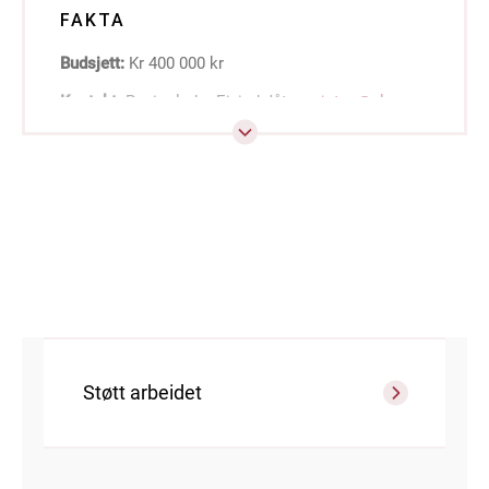
FAKTA
Budsjett:
Kr 400 000 kr
Kontakt:
Regionleder Eivind Jåtun,
ejatun@nlm.no
.
Støtt arbeidet