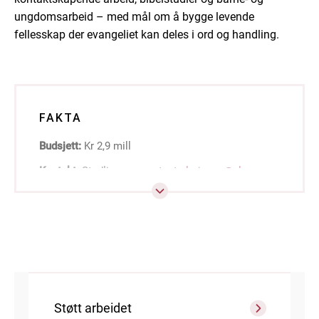
ungdomsarbeid – med mål om å bygge levende
fellesskap der evangeliet kan deles i ord og handling.
FAKTA
Budsjett:
Kr 2,9 mill
Kontakt:
Stedlig representant
nlmjapan@nlm.no
Støtt arbeidet