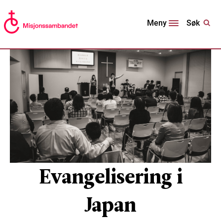
Søk
Meny
Evangelisering i
Japan