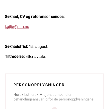
Søknad, CV og referanser sendes:
kgilje@nlm.no
Søknadsfrist:
15. august.
Tiltredelse:
Etter avtale.
PERSONOPPLYSNINGER
Norsk Luthersk Misjonssamband er
behandlingsansvarlig for de personopplysningene
du sender inn i søknaden din, jf.
personvernforordningen artikkel 4.