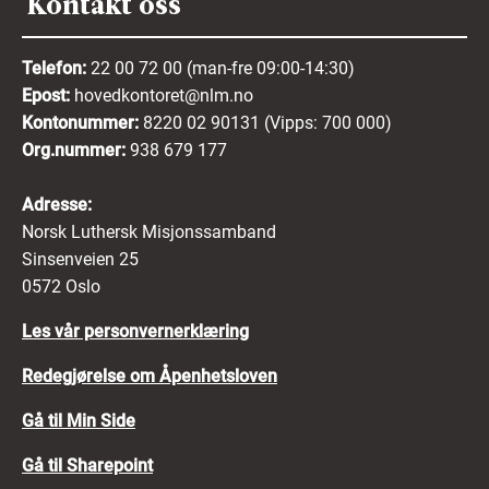
Kontakt oss
søknaden og slette personopplysningene som er
forbundet med søknaden fra
rekrutteringssystemet.
Telefon:
22 00 72 00 (man-fre 09:00-14:30)
Epost:
hovedkontoret@nlm.no
Kontonummer:
8220 02 90131 (Vipps: 700 000)
Ved å sende inn din søknad:
Org.nummer:
938 679 177
Erklærer du at du har lest, forstått og
Adresse:
akseptert retningslinjene ovenfor.
Norsk Luthersk Misjonssamband
Erklærer du at opplysningene i søknaden
Sinsenveien 25
din er fullstendige og riktige.
0572 Oslo
Samtykker du til behandling og
Les vår personvernerklæring
ivaretakelse av de innsendte
Redegjørelse om Åpenhetsloven
opplysningene.
Gå til Min Side
Mer informasjon om hvordan vi behandler dine
personopplysninger finner du i
vår
Gå til Sharepoint
personvernerklæring her
.