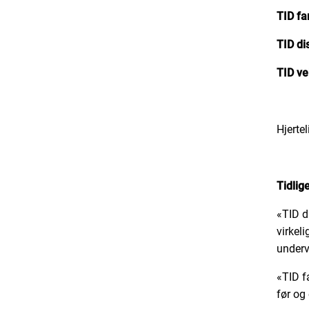
TID fa
TID di
TID ve
Hjerte
Tidlig
«TID di
virkel
underv
«TID fa
før og 