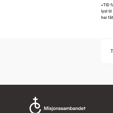
«TID fa
lyst ti
har fåt
T