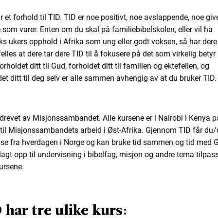
r et forhold til TID. TID er noe positivt, noe avslappende, noe gi
 som varer. Enten om du skal på familiebibelskolen, eller vil ha
eks ukers opphold i Afrika som ung eller godt voksen, så har dere 
 felles at dere tar dere TID til å fokusere på det som virkelig betyr
Forholdet ditt til Gud, forholdet ditt til familien og ektefellen, og
det ditt til deg selv er alle sammen avhengig av at du bruker TID.
 drevet av Misjonssambandet. Alle kursene er i Nairobi i Kenya p
til Misjonssambandets arbeid i Øst-Afrika. Gjennom TID får du/
se fra hverdagen i Norge og kan bruke tid sammen og tid med 
 lagt opp til undervisning i bibelfag, misjon og andre tema tilpas
kursene.
 har tre ulike kurs: