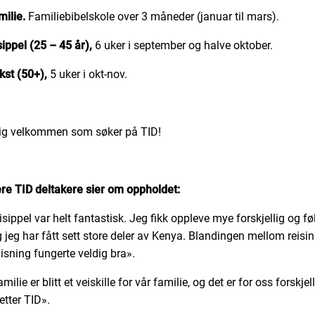
milie.
Familiebibelskole over 3 måneder (januar til mars).
sippel (25 – 45 år),
6 uker i september og halve oktober.
kst (50+),
5 uker i okt-nov.
lig velkommen som søker på TID!
ere TID deltakere sier om oppholdet:
sippel var helt fantastisk. Jeg fikk oppleve mye forskjellig og fø
ig jeg har fått sett store deler av Kenya. Blandingen mellom reisi
isning fungerte veldig bra».
milie er blitt et veiskille for vår familie, og det er for oss forskjell
etter TID».