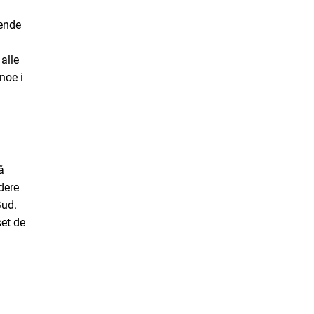
vende
alle
 noe i
å
dere
Gud.
set de