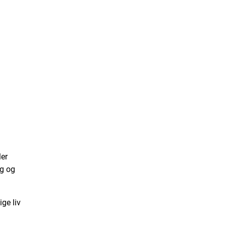
ler
ng og
ige liv