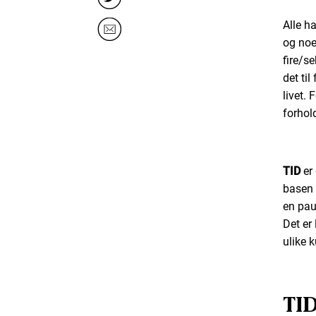
Alle ha
og noe
fire/s
det til
livet. 
forhol
TID
er
basen 
en pau
Det er
ulike 
TID