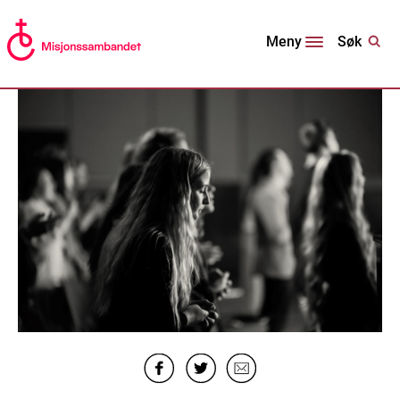
Søk
Meny