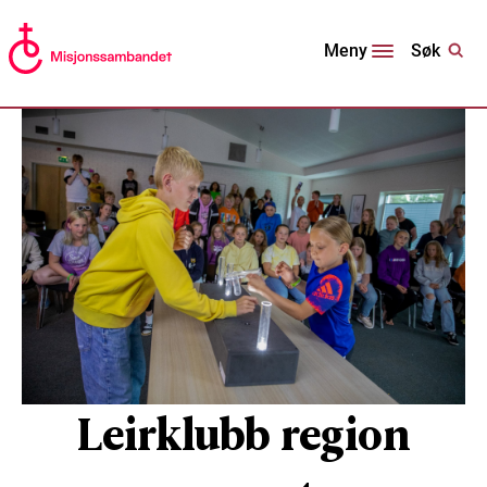
Søk
Meny
Leirklubb region