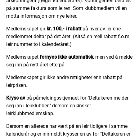
årskontingent (følger kalenderåret). Kontingenten betales
på samme faktura som leiren. Som klubbmedlem vil en
motta informasjon om nye leirer.
Medlemskapet gir
kr. 100,- i rabatt
på hver av leirene
medlemmet deltar på det året. (Altså en reell rabatt f.o.m.
leir nummer to i kalenderåret.)
Medlemskapet
fornyes ikke automatisk
, men ved å melde
seg inn på nytt året etterpå.
Medlemskapet gir ikke andre rettigheter enn rabatt på
leirprisen.
Kryss av
på påmeldingsskjemaet for "Deltakeren melder
seg inn i leirklubben" dersom en ønsker
leirklubbmedlemskap.
Dersom en allerede har vært på en leir tidligere i samme
kalenderår og er innmeldt krysser en av for "Deltakeren er