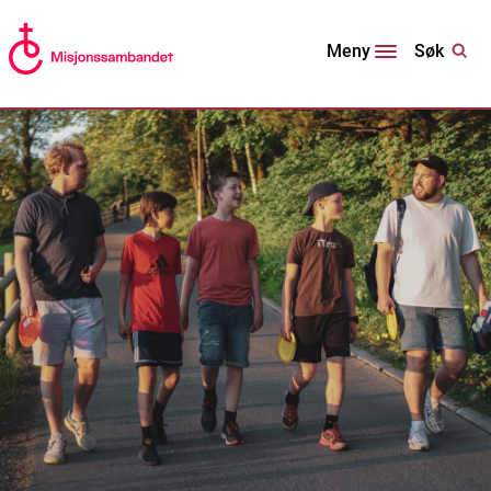
Søk
Meny