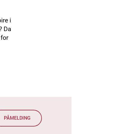
ire i
? Da
 for
PÅMELDING