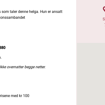
 som taler denne helga. Hun er ansatt
sjonssambandet
S
380
.
ikke overnatter begge netter.
prisene med kr 100