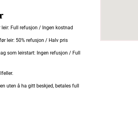
r
leir: Full refusjon / Ingen kostnad
r leir: 50% refusjon / Halv pris
g som leirstart: Ingen refusjon / Full
lfeller.
n uten å ha gitt beskjed, betales full