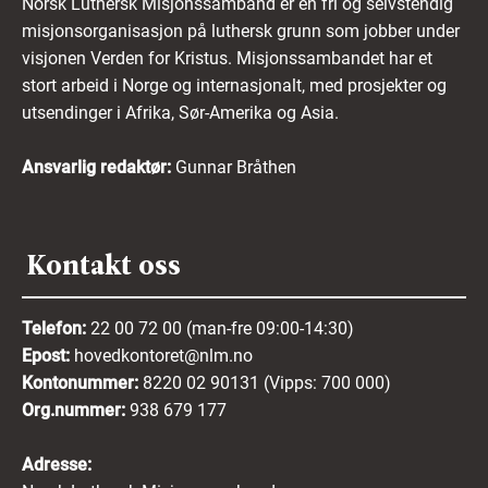
Norsk Luthersk Misjonssamband er en fri og selvstendig
misjonsorganisasjon på luthersk grunn som jobber under
visjonen Verden for Kristus. Misjonssambandet har et
stort arbeid i Norge og internasjonalt, med prosjekter og
utsendinger i Afrika, Sør-Amerika og Asia.
Ansvarlig redaktør:
Gunnar Bråthen
Kontakt oss
Telefon:
22 00 72 00 (man-fre 09:00-14:30)
Epost:
hovedkontoret@nlm.no
Kontonummer:
8220 02 90131 (Vipps: 700 000)
Org.nummer:
938 679 177
Adresse: