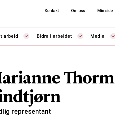
Kontakt
Om oss
Min side
t arbeid
Bidra i arbeidet
Media
arianne Thorm
indtjørn
dlig representant