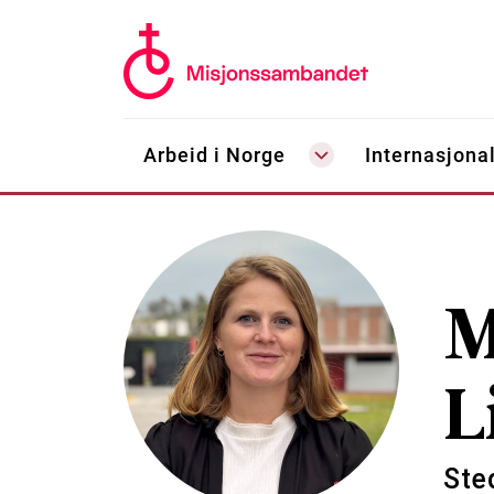
Arbeid i Norge
Internasjonal
M
L
Ste