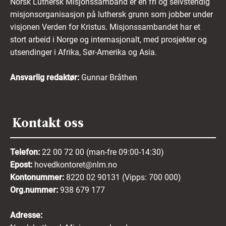
Norsk Luthersk Misjonssamband er en fri og selvstendig
misjonsorganisasjon på luthersk grunn som jobber under
visjonen Verden for Kristus. Misjonssambandet har et
stort arbeid i Norge og internasjonalt, med prosjekter og
utsendinger i Afrika, Sør-Amerika og Asia.
Ansvarlig redaktør:
Gunnar Bråthen
Kontakt oss
Telefon:
22 00 72 00 (man-fre 09:00-14:30)
Epost:
hovedkontoret@nlm.no
Kontonummer:
8220 02 90131 (Vipps: 700 000)
Org.nummer:
938 679 177
Adresse: