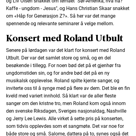
og Liv Olsen snakket om temaet "Sør-Amerika, hva nå?
Kaffe - ungdom - Jesus", og Hans Christian Skaar snakket
om «Håp for Generasjon Z?». Så her var det mange
spennende og relevante seminarer å velge mellom.
Konsert med Roland Utbult
Senere på lørdagen var det klart for konsert med Roland
Utbult. Der var det samlet store og små, og en del
besøkende i tillegg. For noen bød det på et gjenhør fra
ungdomstiden sin, og for andre bød det på en ny
musikalsk opplevelse. Roland spilte kjente sanger, og
inviterte oss til å synge med på flere av dem. Det ble en fin
kveld med variert innhold. Så klart var de aller fleste
sanger om den kristne tro, men Roland kom også innom
den svenske Riksdagen, Sveriges nasjonaldag, Nashville
og Jerry Lee Lewis. Alle virket å sette pris på konserten,
som tidvis opplevdes som et sangmøte. Det var noe for
både store og små. Salome, dattera på to, synes også det