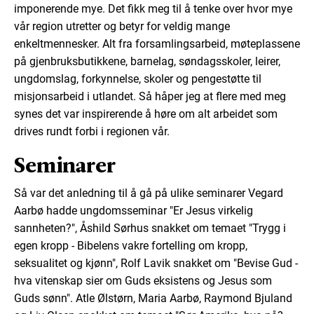
imponerende mye. Det fikk meg til å tenke over hvor mye
vår region utretter og betyr for veldig mange
enkeltmennesker. Alt fra forsamlingsarbeid, møteplassene
på gjenbruksbutikkene, barnelag, søndagsskoler, leirer,
ungdomslag, forkynnelse, skoler og pengestøtte til
misjonsarbeid i utlandet. Så håper jeg at flere med meg
synes det var inspirerende å høre om alt arbeidet som
drives rundt forbi i regionen vår.
Seminarer
Så var det anledning til å gå på ulike seminarer Vegard
Aarbø hadde ungdomsseminar "Er Jesus virkelig
sannheten?", Åshild Sørhus snakket om temaet "Trygg i
egen kropp - Bibelens vakre fortelling om kropp,
seksualitet og kjønn", Rolf Lavik snakket om "Bevise Gud -
hva vitenskap sier om Guds eksistens og Jesus som
Guds sønn". Atle Ølstørn, Maria Aarbø, Raymond Bjuland