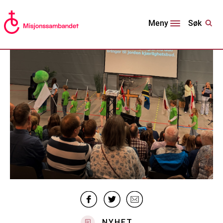
Søk
Meny
NYHET