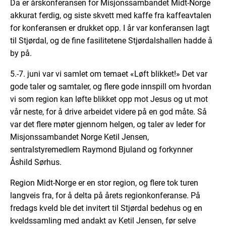
Da er årskonferansen for Misjonssambandet Midt-Norge
akkurat ferdig, og siste skvett med kaffe fra kaffeavtalen
for konferansen er drukket opp. I år var konferansen lagt
til Stjørdal, og de fine fasilitetene Stjørdalshallen hadde å
by på.
5.-7. juni var vi samlet om temaet «Løft blikket!» Det var
gode taler og samtaler, og flere gode innspill om hvordan
vi som region kan løfte blikket opp mot Jesus og ut mot
vår neste, for å drive arbeidet videre på en god måte. Så
var det flere møter gjennom helgen, og taler av leder for
Misjonssambandet Norge Ketil Jensen,
sentralstyremedlem Raymond Bjuland og forkynner
Åshild Sørhus.
Region Midt-Norge er en stor region, og flere tok turen
langveis fra, for å delta på årets regionkonferanse. På
fredags kveld ble det invitert til Stjørdal bedehus og en
kveldssamling med andakt av Ketil Jensen, før selve