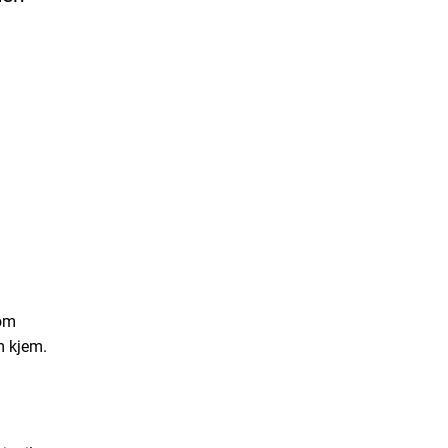
som
m kjem.