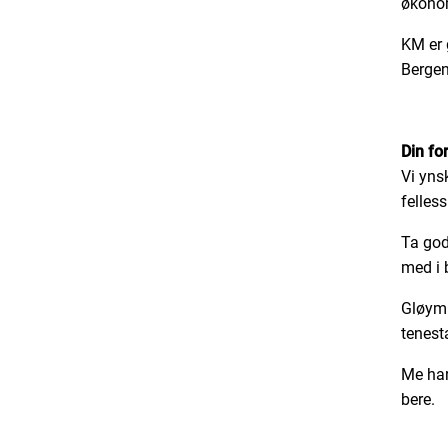
økonom
KM er 
Bergen
Din fo
Vi yns
felles
Ta god
med i 
Gløym 
tenest
Me har
bere.