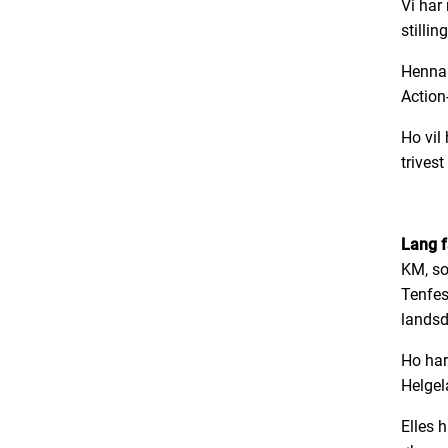
Vi har
stilli
Hennar
Action-
Ho vil
trivest
Lang f
KM, so
Tenfest
landsd
Ho har
Helgel
Elles 