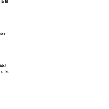
ja til
men
idet
 ulike