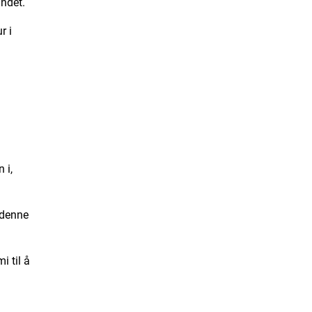
ndet.
r i
 i,
 denne
i til å