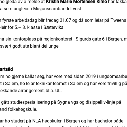
 no gleda av å melde at
Kristin Marie Mortensen Kimo
har takka 
nga som ungleiar i Misjonssambandet vest.
 fyrste arbeidsdag blir fredag 31.07 og då som leiar på Tweens
leir for 5.– 8. klasse i Sætervika!
 ha sin kontorplass på regionkontoret i Sigurds gate 6 i Bergen, 
 svært godt ute blant dei unge.
artstid
m ho gjerne kallar seg, har vore med sidan 2019 i ungdomsarbe
 i Salem, ho leiar teknikar-teamet i Salem og har vore frivillig på
ekkande arrangement, bl.a. UL.
 gått studiespesialisering på Sygna vgs og disippelliv-linje på
and folkehøgskule.
har ho studert på NLA høgskulen i Bergen og har bachelor både i