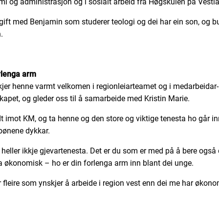
i og administrasjon og i sosialt arbeid frå Høgskulen på Vestla
gift med Benjamin som studerer teologi og dei har ein son, og bu
.
rlenga arm
kjer henne varmt velkomen i regionleiarteamet og i medarbeidar-
skapet, og gleder oss til å samarbeide med Kristin Marie.
t imot KM, og ta henne og den store og viktige tenesta ho går inn
bønene dykkar.
heller ikkje gjevartenesta. Det er du som er med på å bere også
a økonomisk – ho er din forlenga arm inn blant dei unge.
 fleire som ynskjer å arbeide i region vest enn dei me har økonom