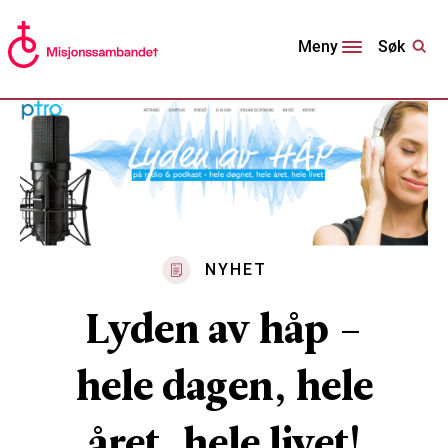
Søk
Meny
NYHET
Lyden av håp –
hele dagen, hele
året, hele livet!