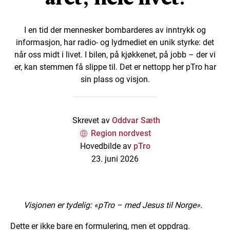
I en tid der mennesker bombarderes av inntrykk og
informasjon, har radio- og lydmediet en unik styrke: det
når oss midt i livet. I bilen, på kjøkkenet, på jobb – der vi
er, kan stemmen få slippe til. Det er nettopp her pTro har
sin plass og visjon.
Skrevet av
Oddvar Sæth
Region nordvest
Hovedbilde av
pTro
23. juni 2026
Visjonen er tydelig:
«
pTro
– med Jesus til Norge»
.
Dette er ikke bare en formulering, men et oppdrag.