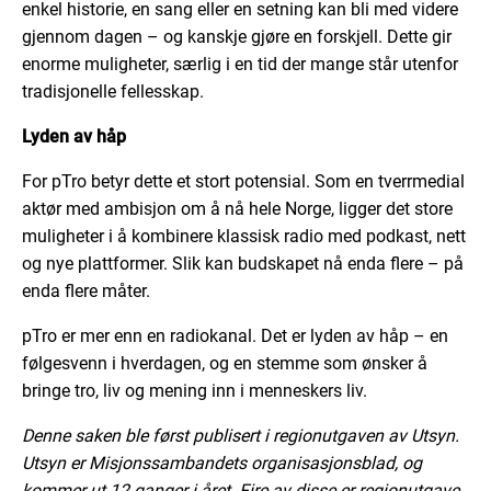
enkel historie, en sang eller en setning kan bli med videre
gjennom dagen – og kanskje gjøre en forskjell. Dette gir
enorme muligheter, særlig i en tid der mange står utenfor
tradisjonelle fellesskap.
Lyden av håp
For
pTro
betyr dette et stort potensial. Som en tverrmedial
aktør med ambisjon om å nå hele Norge, ligger det store
muligheter i å kombinere klassisk radio med podkast, nett
og nye plattformer. Slik kan budskapet nå enda flere – på
enda flere måter.
pTro
er mer enn en radiokanal. Det er lyden av håp – en
følgesvenn i hverdagen, og en stemme som ønsker å
bringe tro, liv og mening inn i menneskers liv.
Denne saken ble først publisert i regionutgaven av Utsyn.
Utsyn er Misjonssambandets organisasjonsblad, og
kommer ut 12 ganger i året. Fire av disse er regionutgave.