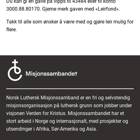
Du kan gi en gave på vipps til 43484 eller til konto
3000.88.80170. Gjerne merk gaven med «Leirfond».
Takk til alle som ønsker å være med og gjøre leir mulig for
flere.
Norsk Luthersk Misjonssamband er en fri og selvstendig
misjonsorganisasjon på luthersk grunn som jobber under
visjonen Verden for Kristus. Misjonssambandet har et
stort arbeid i Norge og internasjonalt, med prosjekter og
utsendinger i Afrika, Sør-Amerika og Asia.