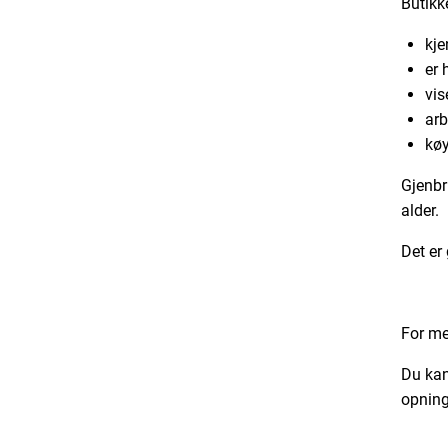
Butikk
kje
er 
vis
arb
køy
Gjenbr
alder.
Det er
For me
Du kan
opning