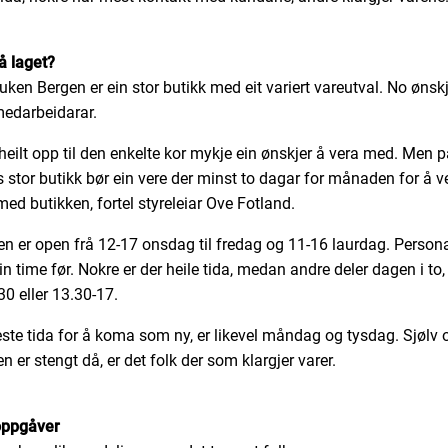
 laget?
uken Bergen er ein stor butikk med eit variert vareutval. No ønskj
 medarbeidarar.
 heilt opp til den enkelte kor mykje ein ønskjer å vera med. Men p
 stor butikk bør ein vere der minst to dagar for månaden for å v
med butikken, fortel styreleiar Ove Fotland.
en er open frå 12-17 onsdag til fredag og 11-16 laurdag. Persona
in time før. Nokre er der heile tida, medan andre deler dagen i to,
30 eller 13.30-17.
ste tida for å koma som ny, er likevel måndag og tysdag. Sjølv
n er stengt då, er det folk der som klargjer varer.
oppgåver