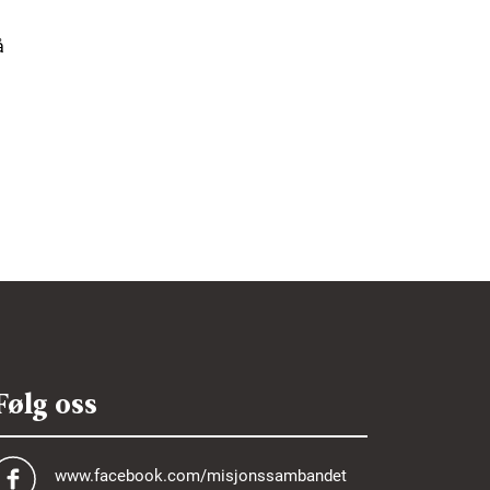
å
Følg oss
www.facebook.com/misjonssambandet