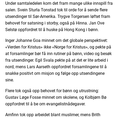
Under samtaledelen kom det fram mange ulike innspill fra
salen. Svein Sturla Tonstad tok til orde for å sende flere
utsendinger til Sør-Amerika. Trygve Torgersen løftet fram
behovet for satsning i storby, også på Hinna. Jan Ove
Selstø oppfordret til å huske på Hong Kong i bønn.
Inger Johanne Goa minnet om det globale perspektivet:
«Verden for Kristus» ikke «Norge for Kristus», og pekte på
at forsamlinger bør få inn rutiner på bønn, video og besøk
fra utsendinger. Egil Svala pekte på at det er lite arbeid i
nord, mens Lars Aarseth oppfordret forsamlingene til å
snakke positivt om misjon og følge opp utsendingene
sine.
Flere tok også opp behovet for bønn og utrustning:
Gustav Løge Fosse minnet om skolene, og Kolbjørn Bø
oppfordret til å be om evangelistnådegaver.
Arnfinn tok opp arbeidet blant muslimer, mens Brith