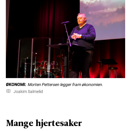
ØKONOMI:
Morten Pettersen legger fram økonomien.
Joakim Salmelid
Mange hjertesaker