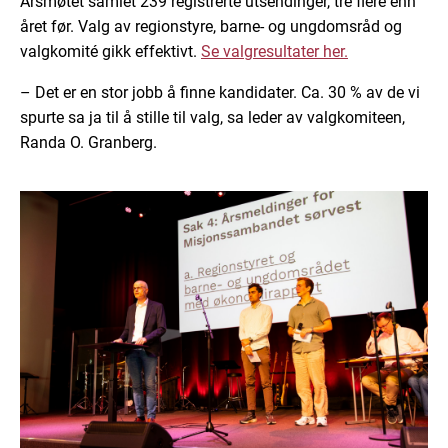
Årsmøtet samlet 239 registrerte utsendinger, tre flere enn
året før. Valg av regionstyre, barne- og ungdomsråd og
valgkomité gikk effektivt.
Se valgresultater her.
– Det er en stor jobb å finne kandidater. Ca. 30 % av de vi
spurte sa ja til å stille til valg, sa leder av valgkomiteen,
Randa O. Granberg.