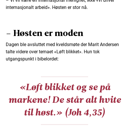
– Vi vil være en internasjonal menighet, ikke «vi driver
internasjonalt arbeid». Høsten er stor nå.
– Høsten er moden
Dagen ble avsluttet med kveldsmøte der Marit Andersen
talte videre over temaet «Løft blikket». Hun tok
utgangspunkt i bibelordet:
«Løft blikket og se på
markene! De står alt hvite
til høst.» (Joh 4,35)