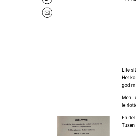
Lite s
Her ko
god ma
Men - 
leirlo
En del 
Tusen 