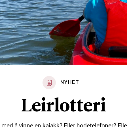
NYHET
Leirlotteri
 med å vinne en kajakk? Eller hodetelefoner? Elle