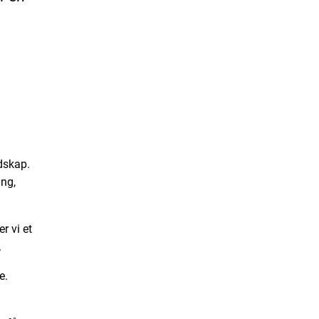
dskap.
ing,
r vi et
.
e.