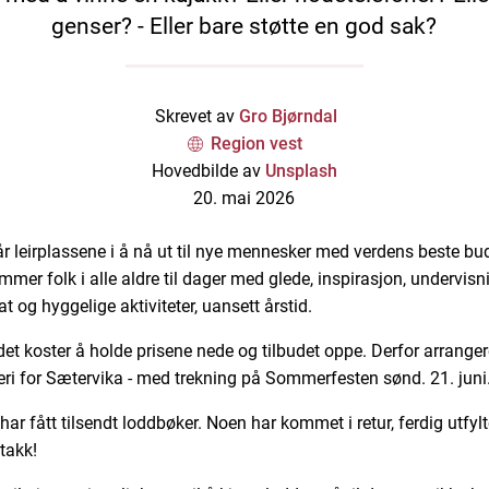
genser? - Eller bare støtte en god sak?
Skrevet av
Gro Bjørndal
Region vest
Hovedbilde av
Unsplash
20. mai 2026
lår leirplassene i å nå ut til nye mennesker med verdens beste bu
mmer folk i alle aldre til dager med glede, inspirasjon, undervisn
t og hyggelige aktiviteter, uansett årstid.
det koster å holde prisene nede og tilbudet oppe. Derfor arrangere
tteri for Sætervika - med trekning på Sommerfesten sønd. 21. juni
har fått tilsendt loddbøker. Noen har kommet i retur, ferdig utfylt
takk!