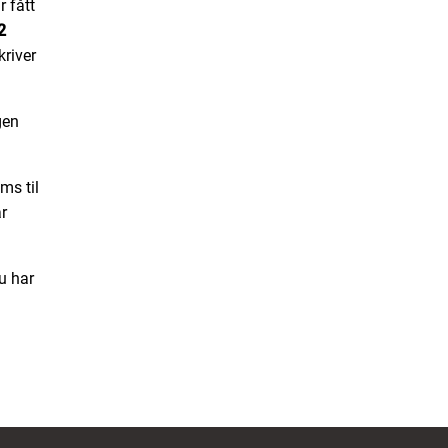
r fått
2
kriver
gen
ms til
r
u har