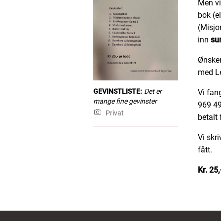
Men vi 
bok (e
(Misjon
inn
su
Ønsker
med Lei
GEVINSTLISTE:
Det er
Vi fan
mange fine gevinster
969 49
Privat
betalt 
Vi skr
fått.
Kr. 25,