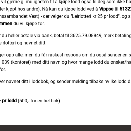
vil gjerne gi muligheten til å kjøpe lodd også til deg som ikke ha
ller kjøpt hos andre). Nå kan du kjøpe lodd ved å
Vippse
til
5132
ssambandet Vest) - der velger du "Leirlotteri kr 25 pr lodd", og s
mmen
du vil kjøpe for.
 du heller betale via bank, betal til 3625.79.08849, merk betalin
rlotteri og navnet ditt.
ger opp alle, men du får raskest respons om du også sender en s
 039 (kontoret) med ditt navn og hvor mange lodd du ønsker/ha
for.
iver navnet ditt i loddbok, og sender melding tilbake hvilke lodd d
- pr lodd
(500,- for en hel bok)