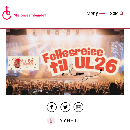
Søk
Meny
NYHET