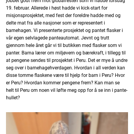
jobbet godt frem mot globalfesten som vi hadde torsdag
19. februar. Allerede i høst hadde vi kick-start for
misjonsprosjektet, med fest der foreldre hadde med og
delte mat fra alle nasjoner som er representert i
barnehagen. Vi presenterte prosjektet og pantet flasker i
vår egen selvlagede panteautomat. Jevnt og trutt
gjennom hele året går vi til butikken med flasker som vi
panter. Barna lærer om miljøvern og bærekraft, i tillegg til
at pengene sendes til prosjektet i Peru. Det er mye å undre
seg over i barnehagehverdagen. Hvordan i all verden kan
disse tomme flaskene være til hjelp for barn i Peru? Hvor
er Peru? Hvordan kommer pengene frem? Kan man se
helt til Peru om noen vil løfte meg opp for å se inn i pante-
hullet?