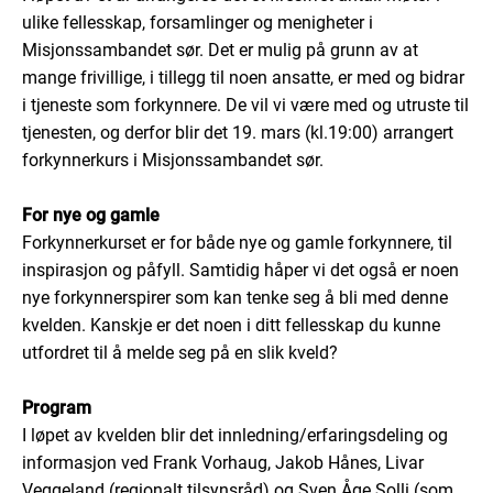
ulike fellesskap, forsamlinger og menigheter i
Misjonssambandet sør. Det er mulig på grunn av at
mange frivillige, i tillegg til noen ansatte, er med og bidrar
i tjeneste som forkynnere. De vil vi være med og utruste til
tjenesten, og derfor blir det 19. mars (kl.19:00) arrangert
forkynnerkurs i Misjonssambandet sør.
For nye og gamle
Forkynnerkurset er for både nye og gamle forkynnere, til
inspirasjon og påfyll. Samtidig håper vi det også er noen
nye forkynnerspirer som kan tenke seg å bli med denne
kvelden. Kanskje er det noen i ditt fellesskap du kunne
utfordret til å melde seg på en slik kveld?
Program
I løpet av kvelden blir det innledning/erfaringsdeling og
informasjon ved Frank Vorhaug, Jakob Hånes, Livar
Veggeland (regionalt tilsynsråd) og Sven Åge Solli (som