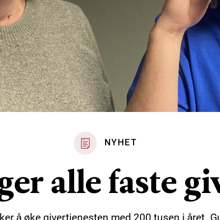
NYHET
ger alle faste gi
er å øke givertjenesten med 200 tusen i året. G