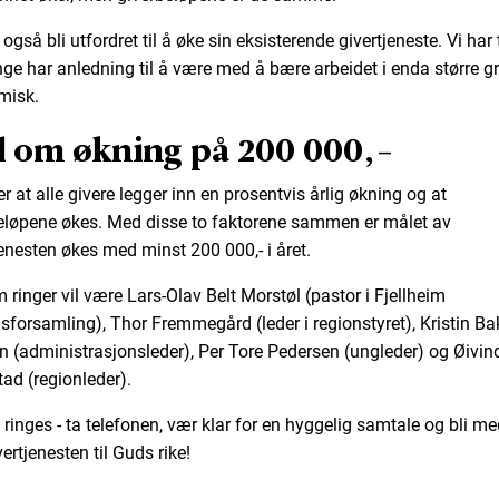
l også bli utfordret til å øke sin eksisterende givertjeneste. Vi har
ge har anledning til å være med å bære arbeidet i enda større g
misk.
 om økning på 200 000,-
r at alle givere legger inn en prosentvis årlig økning og at
eløpene økes. Med disse to faktorene sammen er målet av
jenesten økes med minst 200 000,- i året.
 ringer vil være Lars-Olav Belt Morstøl (pastor i Fjellheim
sforsamling), Thor Fremmegård (leder i regionstyret), Kristin B
n (administrasjonsleder), Per Tore Pedersen (ungleder) og Øivi
tad (regionleder).
 ringes - ta telefonen, vær klar for en hyggelig samtale og bli m
ertjenesten til Guds rike!