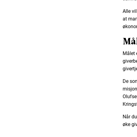
Alle vi
at man
økono
Mål
Målet e
giverb
givert
De som
misjon
Olufse
Krings
Når du
øke giv