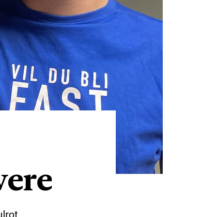
vere
ulrot