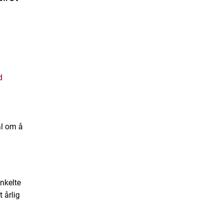
d
ål om å
nkelte
 årlig