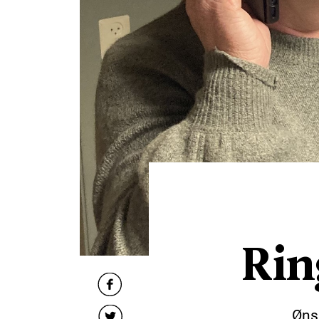
Rin
Ønsk