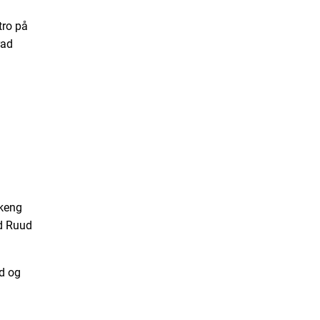
 tro på
rad
akeng
nd Ruud
ed og