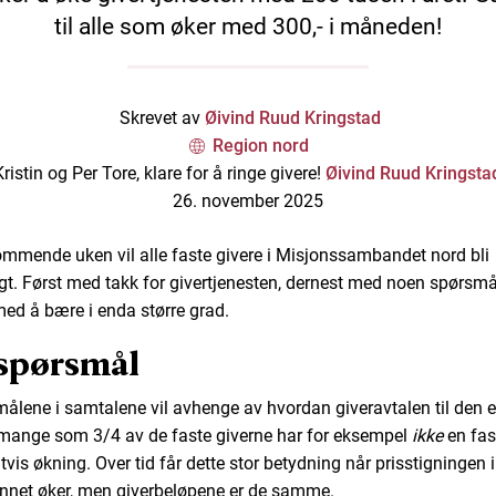
til alle som øker med 300,- i måneden!
Skrevet av
Øivind Ruud Kringstad
Region nord
Kristin og Per Tore, klare for å ringe givere!
Øivind Ruud Kringsta
26. november 2025
mmende uken vil alle faste givere i Misjonssambandet nord bli
gt. Først med takk for givertjenesten, dernest med noen spørsm
ed å bære i enda større grad.
spørsmål
ålene i samtalene vil avhenge av hvordan giveravtalen til den e
 mange som 3/4 av de faste giverne har for eksempel
ikke
en fast
tvis økning. Over tid får dette stor betydning når prisstigningen i
net øker, men giverbeløpene er de samme.