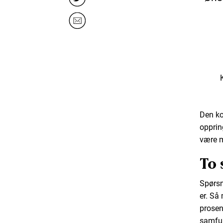
Den ko
opprin
være m
To 
Spørsm
er. Så
prosen
samfun