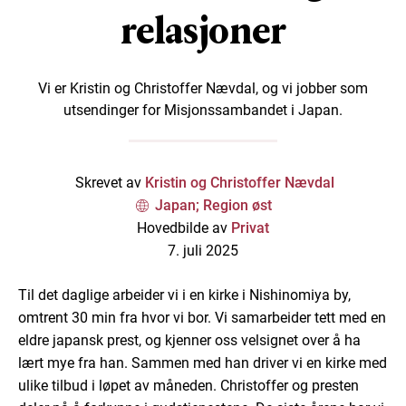
relasjoner
Vi er Kristin og Christoffer Nævdal, og vi jobber som
utsendinger for Misjonssambandet i Japan.
Skrevet av
Kristin og Christoffer Nævdal
Japan; Region øst
Hovedbilde av
Privat
7. juli 2025
Til det daglige
arbeider
vi i en kirke i
Nishinomiya
by
,
omtrent 30 min fra hvor vi bor.
Vi
samarbeider tett med en
eldre japansk prest, og
kjenner oss velsignet over å
ha
lær
t
mye fra han. Sammen med han
d
river
vi
en kirke med
ulike tilbud
i løpet av måneden.
Christoffer og presten