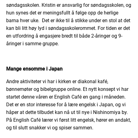
søndagsskolen. Kristin er ansvarlig for søndagsskolen, og
hun synes det er meningsfullt å følge opp de herlige
barna hver uke. Det er ikke til å stikke under en stol at det
kan bli
litt
høy lyd i søndagsskolerommet. For tiden er det
en utfordring å engasjere bredt til både 2-åringer og 9-
åringer i samme gruppe.
Mange ensomme i Japan
Andre aktiviteter vi har i kirken er diakonal kafé,
bønnemøter og bibelgruppe online. Et nytt konsept vi har
startet denne våren er English Café en gang i måneden.
Det er en stor interesse for å lære engelsk i Japan, og vi
håper at dette tilbudet kan nå ut til nye i
Nishinomiya
by.
På English Café lærer vi
først
litt engelsk, hører en
andakt,
og til slutt
snakker
vi og spiser
sammen.