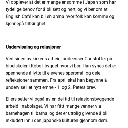
Vi opplever
at
det er mange ensomme i Japan som
har
tydelige behov for å bli sett og hørt, og vi ber om at
English Café kan bli en arena hvor folk kan komme
og
kjenne
på
tilhørighet.
Undervisning og relasjoner
Ved siden av kirkens arbeid, underviser Christoffer
på
bibelskole
n
i Kobe
i bygget
hvor vi bor.
Han synes det er
spennende å
lytte til elevenes spørsmål og dele
refleksjoner sammen.
Fra april skal han begynne å
undervise i et nytt emne -
1. og 2. Peters brev.
Ellers setter vi
også
av
en del
tid til relasjonsbyggende
arbeid i nabolaget. Vi har fått mange venner via
barnehagen til barna, og det er utrolig givende å bli
inkludert inn i den japanske kulturen gjennom dem.