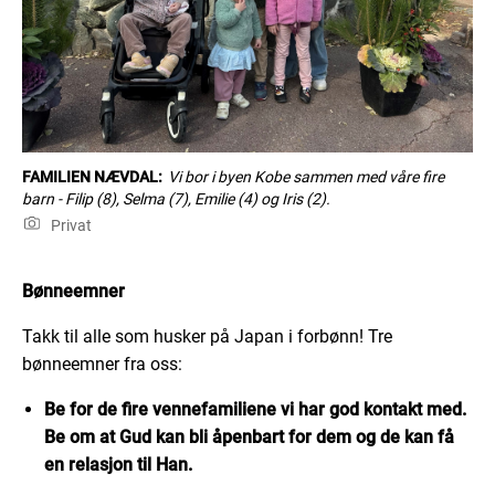
FAMILIEN NÆVDAL:
Vi bor i byen Kobe sammen med våre fire
barn - Filip (8), Selma (7), Emilie (4) og Iris (2).
Privat
Bønneemner
Takk
til
alle som husker på Japan i forbønn! T
re
bønneemner fra oss:
Be for de fire
venne
familiene vi har god kontakt med.
Be om at Gud kan bli åpenbart for dem og de kan få
en relasjon til Han.