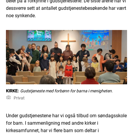
deler på å forkynne i gudstjenestene. De siste årene har vi
dessverre sett at antall
et
gudstjenestebesøkende har vært
noe synkend
e
.
KIRKE:
Gudstjeneste med forbønn for barna i menigheten.
Privat
Under gudstjenestene har vi også tilbud om søndagsskole
for barn. I sammenligning med andre kirker i
kirkesamfunnet, har vi flere barn som deltar i