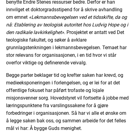
benytte Endre Stenes ressurser bedre. Derfor er han
innvilget et doktorgradsstipend for å skrive avhandling
om emnet
«Lekmannsbevegelsen ved et tidsskifte, da og
nå: Etablering av teologisk autoritet hos Ludvig Hope og i
den radikale lavkirkelighet».
Prosjektet er antatt ved Det
teologiske fakultet, og søker å avklare
grunnlagstenkningen i lekmannsbevegelsen. Temaet har
stor relevans for organisasjonen, i en tid hvor vi står
overfor viktige og definerende veivalg.
Begge parter beklager tid og krefter saken har krevd, og
medieeksponeringen i forlengelsen, og er lei for at det
offentlige fokuset har påført trofaste og lojale
misjonsvenner sorg. Hovedstyret vil fortsette å jobbe med
læringspunktene fra varslingssakene for å gjøre
forbedringer i organisasjonen. Så har vi alle et ønske om
å legge saken bak oss, og sammen arbeide for det felles
mål vi har: Å bygge Guds menighet.