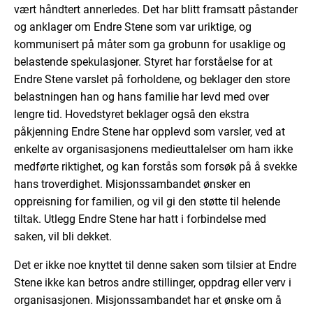
vært håndtert annerledes. Det har blitt framsatt påstander
og anklager om Endre Stene som var uriktige, og
kommunisert på måter som ga grobunn for usaklige og
belastende spekulasjoner. Styret har forståelse for at
Endre Stene varslet på forholdene, og beklager den store
belastningen han og hans familie har levd med over
lengre tid. Hovedstyret beklager også den ekstra
påkjenning Endre Stene har opplevd som varsler, ved at
enkelte av organisasjonens medieuttalelser om ham ikke
medførte riktighet, og kan forstås som forsøk på å svekke
hans troverdighet. Misjonssambandet ønsker en
oppreisning for familien, og vil gi den støtte til helende
tiltak. Utlegg Endre Stene har hatt i forbindelse med
saken, vil bli dekket.
Det er ikke noe knyttet til denne saken som tilsier at Endre
Stene ikke kan betros andre stillinger, oppdrag eller verv i
organisasjonen. Misjonssambandet har et ønske om å