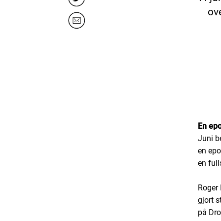
ov
En epo
Juni b
en epo
en full
Roger 
gjort 
på Dro