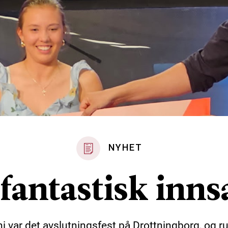
NYHET
fantastisk inns
ni var det avslutningsfest på Drottningborg, og 