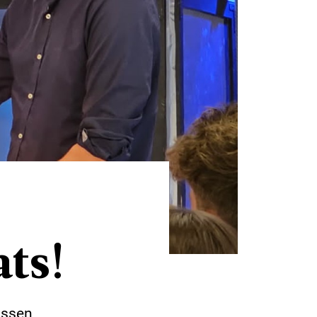
ats!
russen