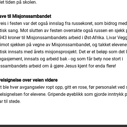
et tiden på skolen.
ave til Misjonssambandet
eis i festen var det også innslag fra russekoret, som bidrog med
tisk sang. Mot slutten av festen overrakte også russen en sjekk 
943 kroner til Misjonssambandets arbeid i Øst-Afrika. Livar Veg
a imot sjekken på vegne av Misjonssambandet, og takket elevene
tisk innsats med årets misjonsprosjekt. Det er et beløp som det l
gasjement, innsats og arbeid bak - og som får bety noe stort i
ssambandets arbeid om å gjøre Jesus kjent for enda flere!
elsignelse over veien videre
tt ble hver avgangselev ropt opp, gitt en rose, før personalet ved
elsignelsen for elevene. Gripende øyeblikk som gjorde inntrykk p
 til stede.