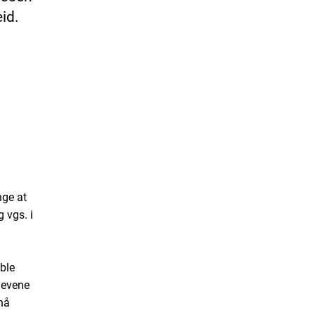
id.
nge at
 vgs. i
ble
levene
nå