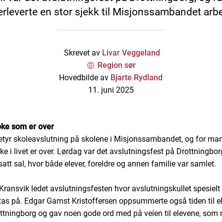
erleverte en stor sjekk til Misjonssambandet arbe
Skrevet av
Livar Veggeland
Region sør
Hovedbilde av
Bjarte Rydland
11. juni 2025
ke som er over
etyr skoleavslutning på skolene i Misjonssambandet, og for ma
ke i livet er over. Lørdag var det avslutningsfest på Drottningborg
satt sal, hvor både elever, foreldre og annen familie var samlet.
Kransvik ledet avslutningsfesten hvor avslutningskullet spesielt 
stas på. Edgar Gamst Kristoffersen oppsummerte også tiden til e
ttningborg og gav noen gode ord med på veien til elevene, som 