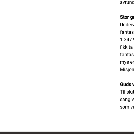
avrund
Stor g
Underv
fantas
1.347.
fikk t
fantas
mye en
Misjon
Guds v
Til slu
sang v
som var