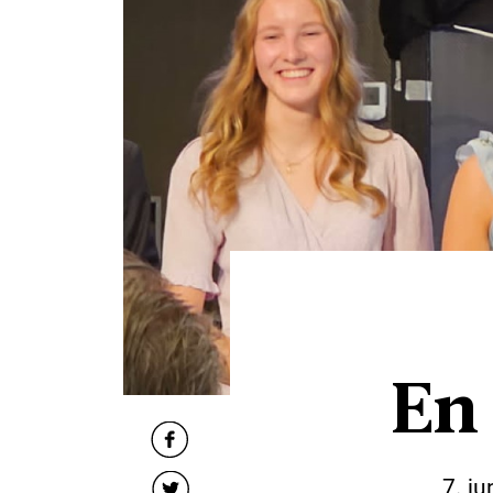
En 
7. ju