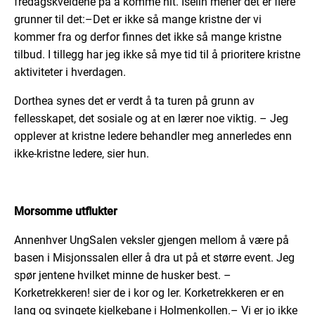
fredagskveldene
på
å
komme hit
.
Iselin
mener det er flere
grunner til det
:
–
Det er ikke så mange kristne
der
vi
kommer fra og
derfor finnes det ikke så mange kristne
tilbud.
I tillegg har jeg ikke så mye tid
til å prioritere kristne
aktiviteter i hverdagen.
Dorthea
synes det er verdt å ta turen på grunn av
fellesskapet, det sosiale og at en lærer noe viktig.
–
Jeg
o
pplever at kristne ledere behandler meg annerledes enn
ikke-kristne ledere
, sier hun.
Morsomme utflukter
Annenhver
UngSalen
veksler
gjengen
mellom å være
på
basen
i Misjonssalen
eller å
dra
ut på et større
event
. Jeg
spør jentene hvilket minne de husker best.
–
Korketrekkeren
!
sier de i kor
og l
er
.
Korketrekkeren er
en
lang
og s
vingete kjelkebane i Holmenkollen
.
–
Vi er jo ikke