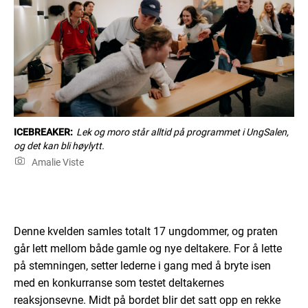
ICEBREAKER:
Lek og moro står alltid på programmet i UngSalen,
og det kan bli høylytt.
Amalie Viste
Denne kvelden
samles
totalt 17 ungdommer, og praten
går
lett mellom både gamle og nye deltakere. For å lette
på stemningen,
setter lederne
i gang
med å bryte isen
med
en konkurranse som testet deltakernes
reaksjonsevne. Midt på bordet
blir
det
satt
opp en rekke