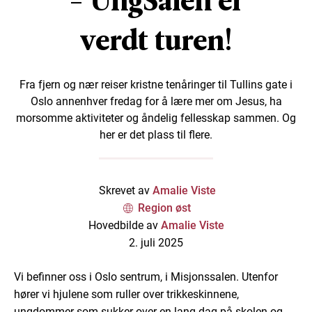
- UngSalen er
verdt turen!
Fra fjern og nær reiser kristne tenåringer til Tullins gate i
Oslo annenhver fredag for å lære mer om Jesus, ha
morsomme aktiviteter og åndelig fellesskap sammen. Og
her er det plass til flere.
Skrevet av
Amalie Viste
Region øst
Hovedbilde av
Amalie Viste
2. juli 2025
Vi befinner oss i
Oslo
sentrum, i
Misjonssalen.
Utenfor
hører vi hjulene
som
ruller over
trikke
skinnene
,
ungdommer som sukker over en lang dag på skolen
og