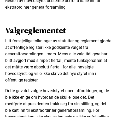
Resten av hovedstyret bestemte derfor å kalle inn til
ekstraordinær generalforsamling.
Valgreglementet
Litt forskjellige tolkninger av statutter og reglement gjorde
at offentlige register ikke godkjente valget fra
generalforsamlingen i mars. Mens alle valg tidligere har
blitt avgjort med simpelt flertall, mente funksjonæren at
det måtte være absolutt flertall for alle innvalgte i
hovedstyret, og ville ikke skrive det nye styret inn i
offentlige register.
Dette gav det valgte hovedstyret noen utfordringer, og de
ble ikke enige om hvordan de skulle løse det. Det
medførte at presidenten trakk seg fra sin stilling, og det
ble kalt inn til ekstraordinær generalforsamling. For
hovedstyret kan ikke skrives inn hvis de ikke er fulltallige,