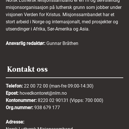
Norsk Luthersk Misjonssamband er en fri og selvstendig
misjonsorganisasjon på luthersk grunn som jobber under
visjonen Verden for Kristus. Misjonssambandet har et
stort arbeid i Norge og internasjonalt, med prosjekter og
utsendinger i Afrika, Sør-Amerika og Asia.
Ansvarlig redaktør:
Gunnar Bråthen
Kontakt oss
Telefon:
22 00 72 00 (man-fre 09:00-14:30)
Epost:
hovedkontoret@nlm.no
Kontonummer:
8220 02 90131 (Vipps: 700 000)
Org.nummer:
938 679 177
Adresse: