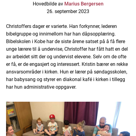
Hovedbilde av
Marius Bergersen
26. september 2023
Christoffers dager er
varierte
. Han forkynner, leder
en
bibelgruppe og
innimellom har han
dåpsopplæring.
Bibelskolen i Kobe har de siste årene satset på å få flere
unge lærere til å undervise, Christoffer har fått hatt en del
av arbeidet sitt der og undervist elevene. Selv om de ofte
er få, er de engasjert og interessert
. Kristin bærer en rekke
ansvarsområder
i kirken
. Hun er
lærer på
søndagsskolen
,
har babysang
og styrer en diakonal kafé
i kirken i tillegg
har hun
administrative oppgaver
.