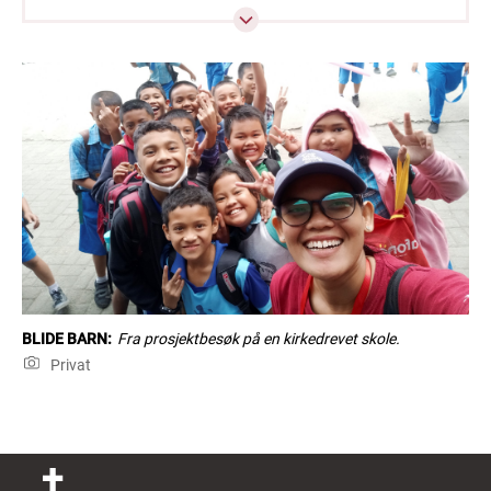
for så å vurdere hvordan de kan brukes til
utvikling.
Use your talents ble formalisert av Det norske
misjonsselskap (NMS) med utgangspunkt i
kirkene i Madagaskar.
Brukes av Misjonssambandet i Afrika, Sentral-Asia
og Asia.
BLIDE BARN:
Fra prosjektbesøk på en kirkedrevet skole.
Privat