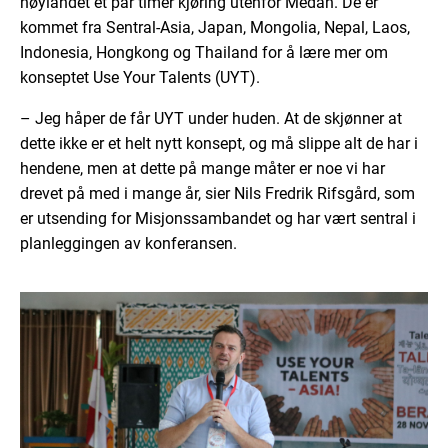
høylandet et par timer kjøring utenfor Medan. De er
kommet fra Sentral-Asia, Japan, Mongolia, Nepal, Laos,
Indonesia, Hongkong og Thailand for å lære mer om
konseptet Use Your Talents (UYT).
– Jeg håper de får UYT under huden. At de skjønner at
dette ikke er et helt nytt konsept, og må slippe alt de har i
hendene, men at dette på mange måter er noe vi har
drevet på med i mange år, sier Nils Fredrik Rifsgård, som
er utsending for Misjonssambandet og har vært sentral i
planleggingen av konferansen.