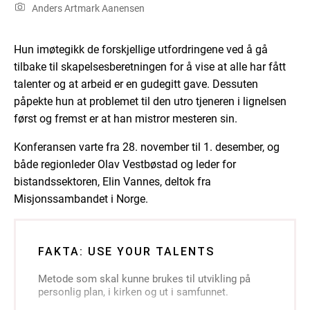
Anders Artmark Aanensen
Hun imøtegikk de forskjellige utfordringene ved å gå
tilbake til skapelsesberetningen for å vise at alle har fått
talenter og at arbeid er en gudegitt gave. Dessuten
påpekte hun at problemet til den utro tjeneren i lignelsen
først og fremst er at han mistror mesteren sin.
Konferansen varte fra 28. november til 1. desember, og
både regionleder Olav Vestbøstad og leder for
bistandssektoren, Elin Vannes, deltok fra
Misjonssambandet i Norge.
FAKTA: USE YOUR TALENTS
Metode som skal kunne brukes til utvikling på
personlig plan, i kirken og ut i samfunnet.
Den tar utgangspunkt i egne talenter og ressurser