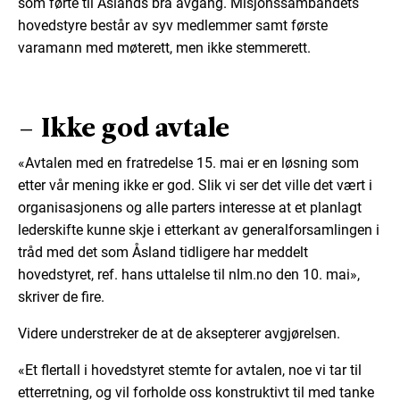
som førte til Åslands brå avgang. Misjonssambandets
hovedstyre består av syv medlemmer samt første
varamann med møterett, men ikke stemmerett.
– Ikke god avtale
«Avtalen med en fratredelse 15. mai er en løsning som
etter vår mening ikke er god. Slik vi ser det ville det vært i
organisasjonens og alle parters interesse at et planlagt
lederskifte kunne skje i etterkant av generalforsamlingen i
tråd med det som Åsland tidligere har meddelt
hovedstyret, ref. hans uttalelse til nlm.no den 10. mai»,
skriver de fire.
Videre understreker de at de aksepterer avgjørelsen.
«Et flertall i hovedstyret stemte for avtalen, noe vi tar til
etterretning, og vil forholde oss konstruktivt til med tanke