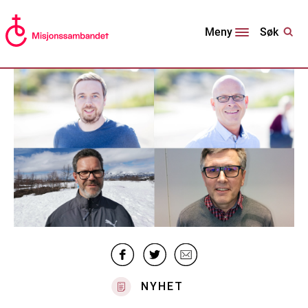
Søk
Meny
NYHET