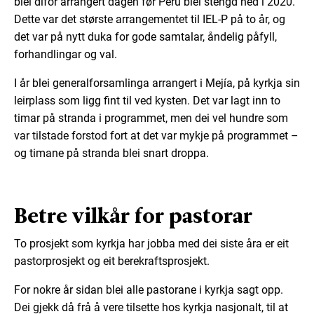
blei difor arrangert dagen før Peru blei stengd ned i 2020.
Dette var det største arrangementet til IEL-P på to år, og
det var på nytt duka for gode samtalar, åndelig påfyll,
forhandlingar og val.
I år blei generalforsamlinga arrangert i Mejía, på kyrkja sin
leirplass som ligg fint til ved kysten. Det var lagt inn to
timar på stranda i programmet, men dei vel hundre som
var tilstade forstod fort at det var mykje på programmet –
og timane på stranda blei snart droppa.
Betre vilkår for pastorar
To prosjekt som kyrkja har jobba med dei siste åra er eit
pastorprosjekt og eit berekraftsprosjekt.
For nokre år sidan blei alle pastorane i kyrkja sagt opp.
Dei gjekk då frå å vere tilsette hos kyrkja nasjonalt, til at