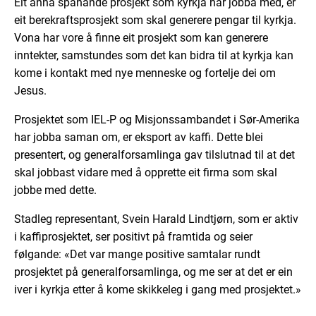
Eit anna spanande prosjekt som kyrkja har jobba med, er
eit berekraftsprosjekt som skal generere pengar til kyrkja.
Vona har vore å finne eit prosjekt som kan generere
inntekter, samstundes som det kan bidra til at kyrkja kan
kome i kontakt med nye menneske og fortelje dei om
Jesus.
Prosjektet som IEL-P og Misjonssambandet i Sør-Amerika
har jobba saman om, er eksport av kaffi. Dette blei
presentert, og generalforsamlinga gav tilslutnad til at det
skal jobbast vidare med å opprette eit firma som skal
jobbe med dette.
Stadleg representant, Svein Harald Lindtjørn, som er aktiv
i kaffiprosjektet, ser positivt på framtida og seier
følgande: «Det var mange positive samtalar rundt
prosjektet på generalforsamlinga, og me ser at det er ein
iver i kyrkja etter å kome skikkeleg i gang med prosjektet.»