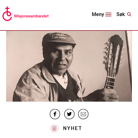
Søk
Meny
NYHET