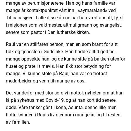
mange av perumisjonærene. Han og hans familie var i
mange år kontaktpunktet vårt inn i «aymaraland» ved
Titicacasjøen. I alle disse årene har han vært ansatt, først
i misjonen som vaktmester, altmuligmann og evangelist,
senere som pastor i Den lutherske kirken.
Raúl var en stillfaren person, men en som brant for sitt
folk og tjenesten i Guds rike. Han hadde alltid god tid,
mange oppsøkte han, og de kunne sitte på bakken utenfor
huset og prate i timevis. Han fikk stor betydning for
mange. Vi kunne stole på Raúl, han var en trofast
medarbeider og venn til mange av oss.
Det var derfor med stor sorg vi mottok nyheten om at han
lå på sykehus med Covid-19, og at han kort tid senere
døde. Våre tanker går til kona, Asunta, denne lille, men
flotte kvinnen i Raúls liv gjennom mange år, og til resten
av familien.