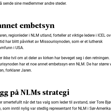
 å sende sine medlemmer andre steder.
annet embetsyn
aren, regionleder i NLM utland, forteller at viktige ledere i ICEL ov
 tid har blitt påvirket av Missourisynoden, som er et luthersk
amfunn i USA.
r ikke tvil om at deler av kirken har beveget seg i den retningen.
risynoden har et noe annet embetssyn enn NLM. De har større 
en, forklarer Jaren.
gg på NLMs strategi
r smertefullt når det tas valg som leder til avstand, sier Tore Bjø
), som inntil nylig var stedlig representant for NLM i Sør-Amerika