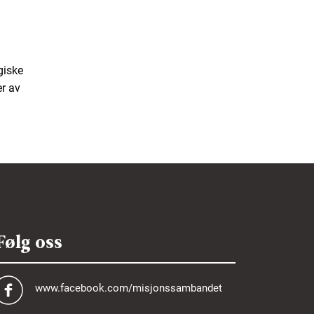
ogiske
r av
Følg oss
www.facebook.com/misjonssambandet