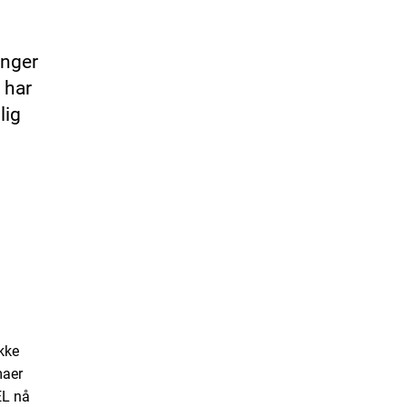
enger
 har
lig
kke
maer
CEL nå