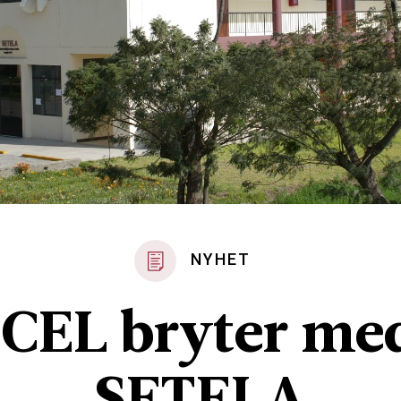
NYHET
ICEL bryter me
SETELA