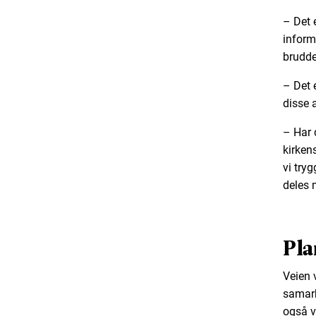
– Det 
inform
brudde
– Det e
disse a
– Har 
kirken
vi try
deles 
Pla
Veien 
samarbe
også vi