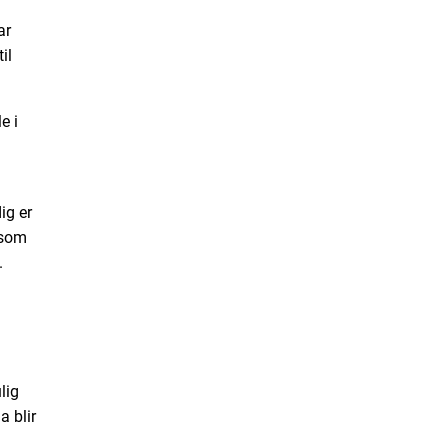
ar
il
e i
ig er
 som
.
lig
a blir