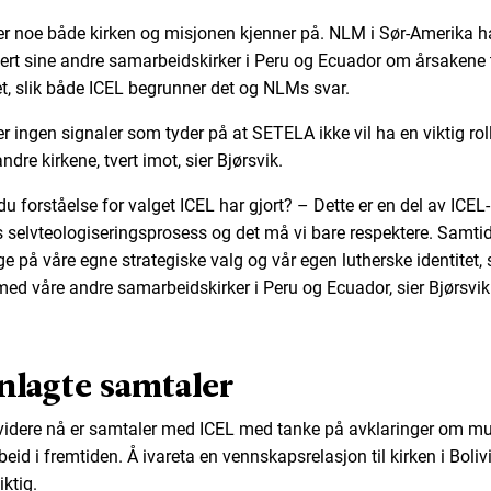
er noe både kirken og misjonen kjenner på. NLM i Sør-Amerika h
ert sine andre samarbeidskirker i Peru og Ecuador om årsakene t
t, slik både ICEL begrunner det og NLMs svar.
r ingen signaler som tyder på at SETELA ikke vil ha en viktig roll
ndre kirkene, tvert imot, sier Bjørsvik.
du forståelse for valget ICEL har gjort? – Dette er en del av ICEL-
s selvteologiseringsprosess og det må vi bare respektere. Samtid
gge på våre egne strategiske valg og vår egen lutherske identitet,
med våre andre samarbeidskirker i Peru og Ecuador, sier Bjørsvik
nlagte samtaler
videre nå er samtaler med ICEL med tanke på avklaringer om mu
id i fremtiden. Å ivareta en vennskapsrelasjon til kirken i Bolivi
ktig.