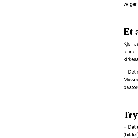
velger
Et 
Kjell J
lenger
kirkes
– Det e
Missou
pastor
Try
– Det e
(bildet