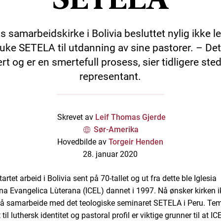
 samarbeidskirke i Bolivia besluttet nylig ikke l
ruke SETELA til utdanning av sine pastorer. – Det
rt og er en smertefull prosess, sier tidligere sted
representant.
Skrevet av
Leif Thomas Gjerde
Sør-Amerika
Hovedbilde av
Torgeir Henden
28. januar 2020
rtet arbeid i Bolivia sent på 70-tallet og ut fra dette ble Iglesia
ana Evangelica Lùterana (ICEL) dannet i 1997. Nå ønsker kirken i
 å samarbeide med det teologiske seminaret SETELA i Peru. Te
 til luthersk identitet og pastoral profil er viktige grunner til at I