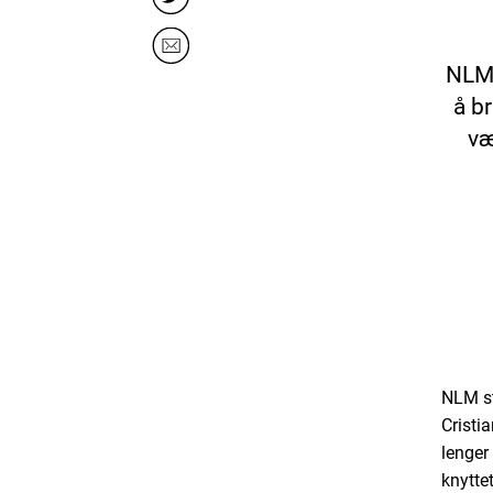
NLMs
å b
væ
NLM sta
Cristi
lenger
knyttet