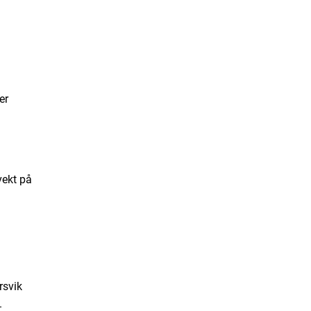
er
vekt på
rsvik
.