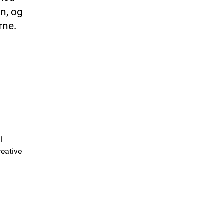
rn, og
ørne.
i
reative