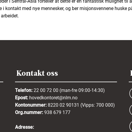
er i Sentral-Asia forteller at dette er en fantastisk mulighet til å
i kontakt med nye mennesker, og ber misjonsvennene huske på
 arbeidet.
Kontakt oss
Telefon:
22 00 72 00 (man-fre 09:00-14:30)
Epost:
hovedkontoret@nlm.no
Kontonummer:
8220 02 90131 (Vipps: 700 000)
Org.nummer:
938 679 177
Adresse: