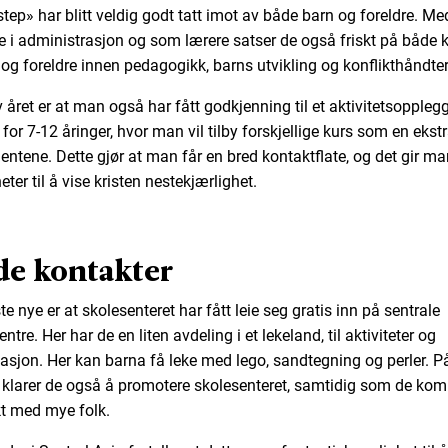
 step» har blitt veldig godt tatt imot av både barn og foreldre. Me
e i administrasjon og som lærere satser de også friskt på både ku
 og foreldre innen pedagogikk, barns utvikling og konflikthåndter
 året er at man også har fått godkjenning til et aktivitetsopplegg
for 7-12 åringer, hvor man vil tilby forskjellige kurs som en ekst
udentene. Dette gjør at man får en bred kontaktflate, og det gir m
ter til å vise kristen nestekjærlighet.
e kontakter
te nye er at skolesenteret har fått leie seg gratis inn på sentrale
ntre. Her har de en liten avdeling i et lekeland, til aktiviteter og
asjon. Her kan barna få leke med lego, sandtegning og perler. P
klarer de også å promotere skolesenteret, samtidig som de kom
t med mye folk.