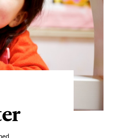
ter
 med