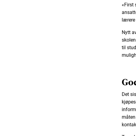
«First
ansatt
lærere
Nytt av
skolen 
til st
mulighe
God
Det sis
kjøpese
inform
måten 
kontak