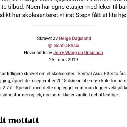
rte tilbud. Noen har egne etasjer med leker til ba
 slikt har skolesenteret «First Step» fått et lite hj
Skrevet av
Helge Dagsland
Sentral-Asia
Hovedbilde av
Jerry Wang on Unsplash
25. mars 2019
ar tidligere skrevet om et skolesenter i Sentral Asia. Etter to års
gging, åpnet det i september 2018 dørene til en førskole for barn 
n 2-7 år. Spesielt med dette opplegget er at man legger vekt på k
isningsformer og lek, noe som ikke er vanlig i det offentlige.
t mottatt