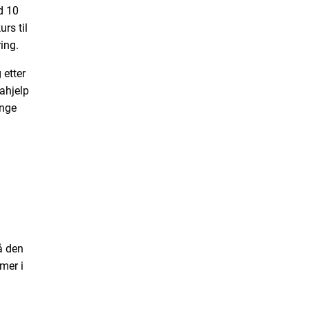
d 10
rs til
ing.
 etter
rahjelp
ange
å den
mer i