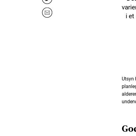
varie
i et
Utsyn h
planle
aldere
underv
God