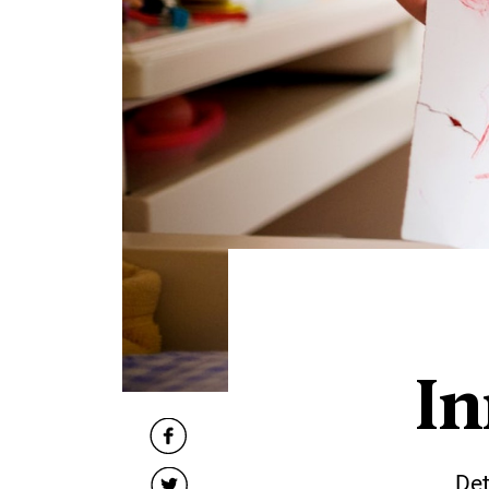
In
Det